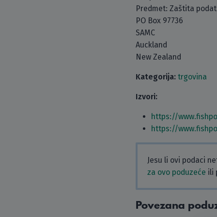
Predmet: Zaštita poda
PO Box 97736
SAMC
Auckland
New Zealand
Kategorija:
trgovina
Izvori:
https://www.fishp
https://www.fishp
Jesu li ovi podaci n
za ovo poduzeće
ili
Povezana podu