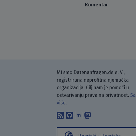
Komentar
Mi smo Datenanfragen.de e. V.,
registrirana neprofitna njemačka
organizacija. Cilj nam je pomoći u
ostvarivanju prava na privatnost.
Sa
više.
Pretplati se na naš blo
Pronađi nas na Git
Raspravljaj s n
Prati nas na