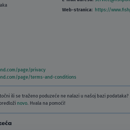
taka
Web-stranica:
https://www.fis
ond.com/page/privacy
ond.com/page/terms-and-conditions
etočni ili se traženo poduzeće ne nalazi u našoj bazi podataka?
 predloži
novo
. Hvala na pomoći!
zeća