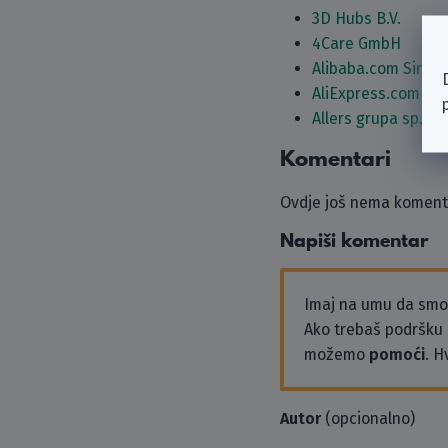
3D Hubs B.V.
4Care GmbH
Alibaba.com Singa
AliExpress.com
Allers grupa sp. z o
Komentari
Ovdje još nema komenta
Napiši komentar
Imaj na umu da sm
Ako trebaš podršku i
možemo
pomoći
. H
Autor
(opcionalno)