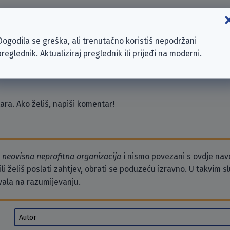
pore E-Commerce Private Limited
Dogodila se greška, ali trenutačno koristiš nepodržani
preglednik. Aktualiziraj preglednik ili prijeđi na moderni.
.o.
ra. Ako želiš, napiši komentar!
o
neovisna neprofitna organizacija
i nismo povezani s ovdje na
li želiš poslati zahtjev, obrati se poduzeću izravno. U takvim 
vala na razumijevanju.
Autor