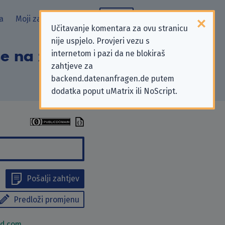
a
Moji zahtjevi
Blog
Učitavanje komentara za ovu stranicu
nije uspjelo. Provjeri vezu s
se na zahtjeve za
internetom i pazi da ne blokiraš
zahtjeve za
backend.datenanfragen.de putem
dodatka poput uMatrix ili NoScript.
Pošalji zahtjev
Predloži promjenu
nd.com