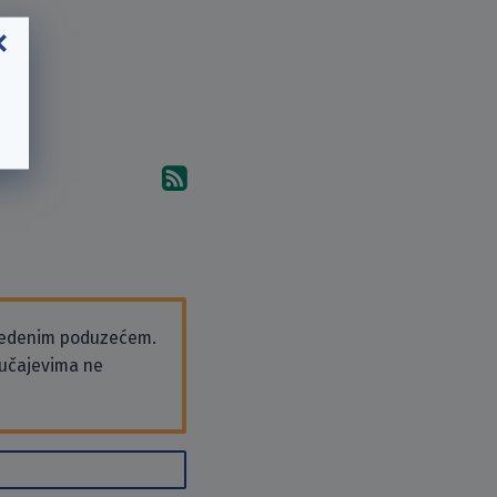
Pretplati se na komentare 
vedenim poduzećem.
slučajevima ne