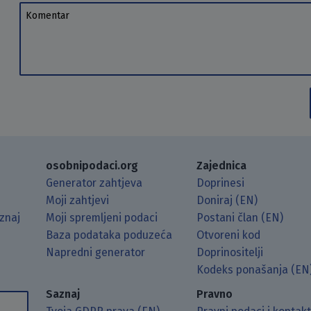
Komentar
osobnipodaci.org
Zajednica
Generator zahtjeva
Doprinesi
Moji zahtjevi
Doniraj (EN)
znaj
Moji spremljeni podaci
Postani član (EN)
Baza podataka poduzeća
Otvoreni kod
Napredni generator
Doprinositelji
g koristeći RSS čitač.
Hubu.
ama putem Matrixa.
 Mastodonu.
Kodeks ponašanja (EN
Saznaj
Pravno