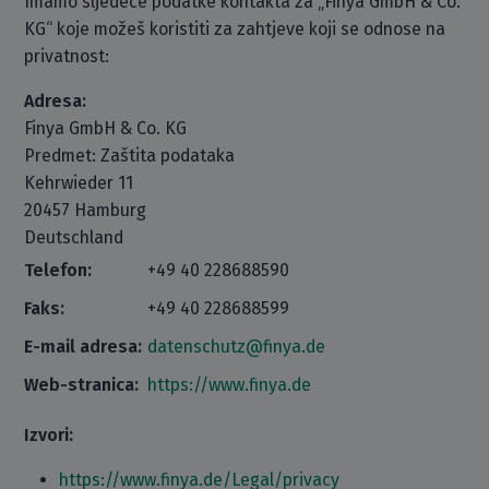
Imamo sljedeće podatke kontakta za „Finya GmbH & Co.
KG“ koje možeš koristiti za zahtjeve koji se odnose na
privatnost:
Adresa:
Finya GmbH & Co. KG
Predmet: Zaštita podataka
Kehrwieder 11
20457 Hamburg
Deutschland
Telefon:
+49 40 228688590
Faks:
+49 40 228688599
E-mail adresa:
datenschutz@finya.de
Web-stranica:
https://www.finya.de
Izvori:
https://www.finya.de/Legal/privacy