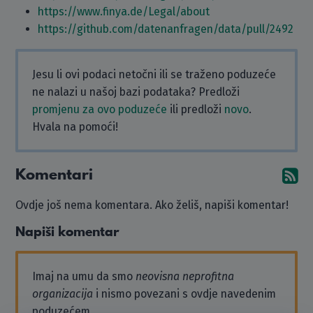
https://www.finya.de/Legal/about
https://github.com/datenanfragen/data/pull/2492
Jesu li ovi podaci netočni ili se traženo poduzeće
ne nalazi u našoj bazi podataka? Predloži
promjenu za ovo poduzeće
ili predloži
novo
.
Hvala na pomoći!
Komentari
Pr
Ovdje još nema komentara. Ako želiš, napiši komentar!
Napiši komentar
Imaj na umu da smo
neovisna neprofitna
organizacija
i nismo povezani s ovdje navedenim
poduzećem.