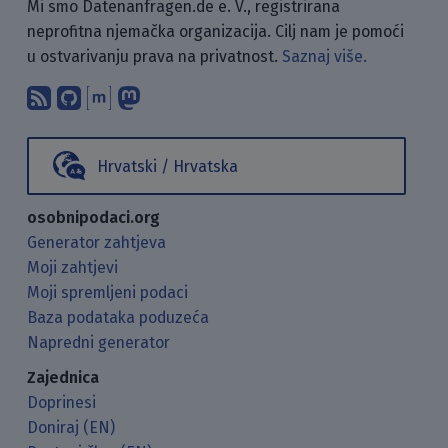
Mi smo Datenanfragen.de e. V., registrirana
neprofitna njemačka organizacija. Cilj nam je pomoći
u ostvarivanju prava na privatnost.
Saznaj više.
Pretplati se na naš blog koristeći RSS
Pronađi nas na GitHubu.
Raspravljaj s nama putem Matr
Prati nas na Mastodonu.
Hrvatski / Hrvatska
osobnipodaci.org
Generator zahtjeva
Moji zahtjevi
Moji spremljeni podaci
Baza podataka poduzeća
Napredni generator
Zajednica
Doprinesi
Doniraj (EN)