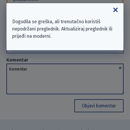
Ako trebaš podršku ili želiš poslati zahtjev, obrati
se poduzeću izravno. U takvim slučajevima ne
možemo
pomoći
. Hvala na razumijevanju.
Dogodila se greška, ali trenutačno koristiš
nepodržani preglednik. Aktualiziraj preglednik ili
prijeđi na moderni.
Autor
(opcionalno)
Autor
Komentar
Komentar
Objavi komentar