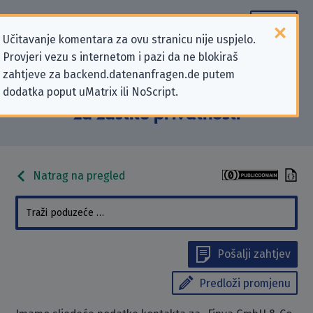
Učitavanje komentara za ovu stranicu nije uspjelo.
Provjeri vezu s internetom i pazi da ne blokiraš
Podaci kontakta „Finya GmbH &
zahtjeve za backend.datenanfragen.de putem
dodatka poput uMatrix ili NoScript.
Co. KG” koji se odnose na zahtjeve
za zaštitu privatnosti
Natrag na pregled
Pošalji zahtjev
Predloži promjenu