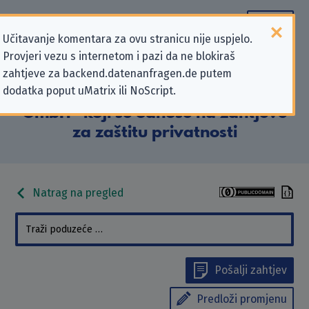
Učitavanje komentara za ovu stranicu nije uspjelo.
Provjeri vezu s internetom i pazi da ne blokiraš
Podaci kontakta „FFG
zahtjeve za backend.datenanfragen.de putem
dodatka poput uMatrix ili NoScript.
FINANZCHECK Finanzportale
GmbH” koji se odnose na zahtjeve
za zaštitu privatnosti
Natrag na pregled
Pošalji zahtjev
Predloži promjenu