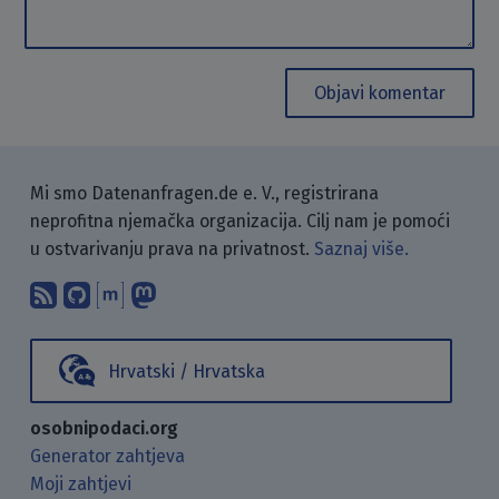
Objavi komentar
Mi smo Datenanfragen.de e. V., registrirana
neprofitna njemačka organizacija. Cilj nam je pomoći
u ostvarivanju prava na privatnost.
Saznaj više.
Pretplati se na naš blog koristeći RSS
Pronađi nas na GitHubu.
Raspravljaj s nama putem Matr
Prati nas na Mastodonu.
Hrvatski / Hrvatska
osobnipodaci.org
Generator zahtjeva
Moji zahtjevi