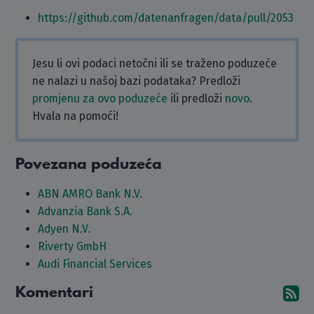
https://github.com/datenanfragen/data/pull/2053
Jesu li ovi podaci netočni ili se traženo poduzeće
ne nalazi u našoj bazi podataka? Predloži
promjenu za ovo poduzeće
ili predloži
novo
.
Hvala na pomoći!
Povezana poduzeća
ABN AMRO Bank N.V.
Advanzia Bank S.A.
Adyen N.V.
Riverty GmbH
Audi Financial Services
Komentari
Pr