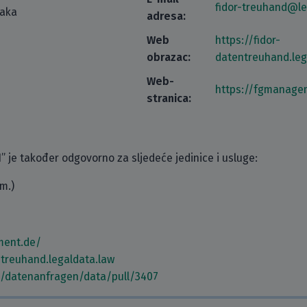
fidor-treuhand@le
taka
adresa:
Web
https://fidor-
obrazac:
datentreuhand.leg
Web-
https://fgmanage
stranica:
e također odgovorno za sljedeće jedinice i usluge:
m.)
ment.de/
ntreuhand.legaldata.law
m/datenanfragen/data/pull/3407