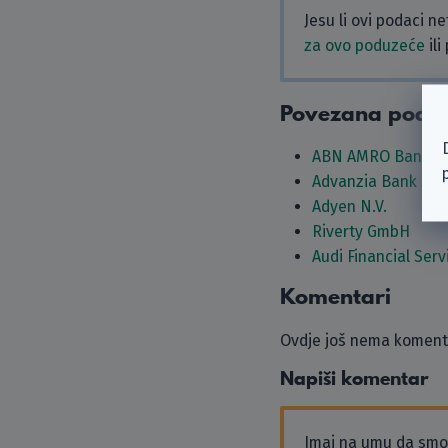
Jesu li ovi podaci n
za ovo poduzeće
ili
Povezana podu
ABN AMRO Bank N.
Advanzia Bank S.A.
Adyen N.V.
Riverty GmbH
Audi Financial Serv
Komentari
Ovdje još nema komenta
Napiši komentar
Imaj na umu da sm