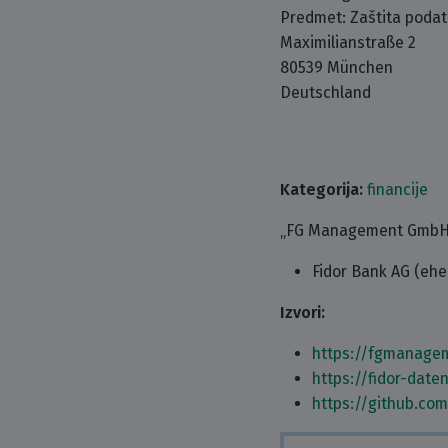
Predmet: Zaštita poda
Maximilianstraße 2
80539 München
Deutschland
Kategorija:
financije
„FG Management GmbH” j
Fidor Bank AG (ehe
Izvori:
https://fgmanage
https://fidor-date
https://github.co