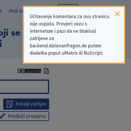
a
Moji zahtjevi
Blog
Učitavanje komentara za ovu stranicu
nije uspjelo. Provjeri vezu s
i se odnose na
internetom i pazi da ne blokiraš
zahtjeve za
i
backend.datenanfragen.de putem
dodatka poput uMatrix ili NoScript.
Pošalji zahtjev
Predloži promjenu