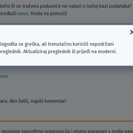
etočni ili se traženo poduzeće ne nalazi u našoj bazi podataka?
 predloži
novo
. Hvala na pomoći!
zeća
Dogodila se greška, ali trenutačno koristiš nepodržani
V.
preglednik. Aktualiziraj preglednik ili prijeđi na moderni.
ices
ra. Ako želiš, napiši komentar!
o
neovisna neprofitna organizacija
i nismo povezani s ovdje na