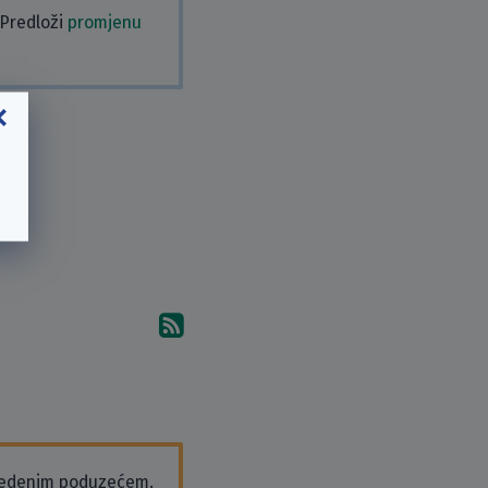
 Predloži
promjenu
Pretplati se na komentare 
vedenim poduzećem.