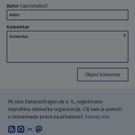
Autor
(opcionalno)
Autor
Komentar
Komentar
Objavi komentar
Mi smo Datenanfragen.de e. V., registrirana
neprofitna njemačka organizacija. Cilj nam je pomoći
u ostvarivanju prava na privatnost.
Saznaj više.
Pretplati se na naš blog koristeći RSS
Pronađi nas na GitHubu.
Raspravljaj s nama putem Matr
Prati nas na Mastodonu.