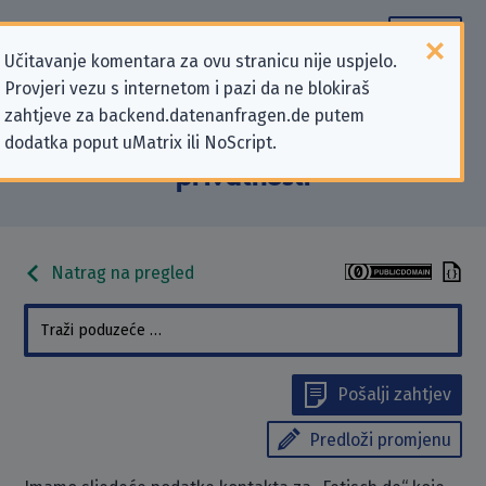
Učitavanje komentara za ovu stranicu nije uspjelo.
Provjeri vezu s internetom i pazi da ne blokiraš
Podaci kontakta „Fetisch.de” koji se
zahtjeve za backend.datenanfragen.de putem
dodatka poput uMatrix ili NoScript.
odnose na zahtjeve za zaštitu
privatnosti
Natrag na pregled
Pošalji zahtjev
Predloži promjenu