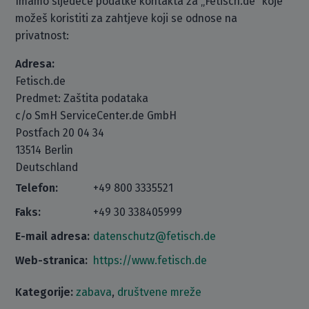
Imamo sljedeće podatke kontakta za „Fetisch.de“ koje
možeš koristiti za zahtjeve koji se odnose na
privatnost:
Adresa:
Fetisch.de
Predmet: Zaštita podataka
c/o SmH ServiceCenter.de GmbH
Postfach 20 04 34
13514 Berlin
Deutschland
Telefon:
+49 800 3335521
Faks:
+49 30 338405999
E-mail adresa:
datenschutz@fetisch.de
Web-stranica:
https://www.fetisch.de
Kategorije:
zabava
,
društvene mreže