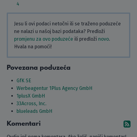
4
Jesu li ovi podaci netočni ili se traženo poduzeće
ne nalazi u našoj bazi podataka? Predloži
promjenu za ovo poduzeće
ili predloži
novo
.
Hvala na pomoći!
Povezana poduzeća
GfK SE
Werbeagentur 1Plus Agency GmbH
1plusX GmbH
33Across, Inc.
blueleads GmbH
Komentari
Pr
Ovdje još nema komentara. Ako želiš, napiši komentar!