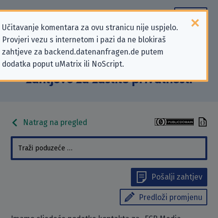
Učitavanje komentara za ovu stranicu nije uspjelo.
Provjeri vezu s internetom i pazi da ne blokiraš
Podaci kontakta „FCR Media
zahtjeve za backend.datenanfragen.de putem
dodatka poput uMatrix ili NoScript.
Belgium NV” koji se odnose na
zahtjeve za zaštitu privatnosti
Natrag na pregled
Pošalji zahtjev
Predloži promjenu