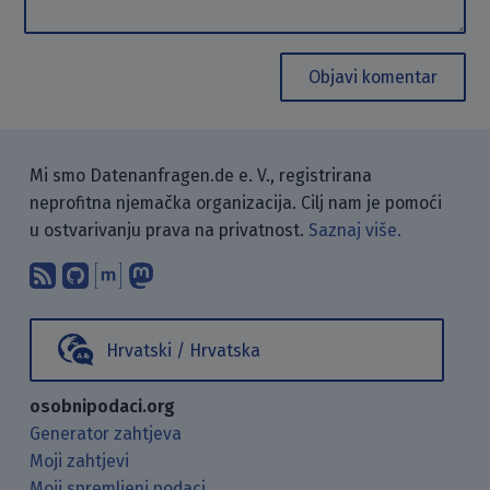
Objavi komentar
Mi smo Datenanfragen.de e. V., registrirana
neprofitna njemačka organizacija. Cilj nam je pomoći
u ostvarivanju prava na privatnost.
Saznaj više.
Pretplati se na naš blog koristeći RSS
Pronađi nas na GitHubu.
Raspravljaj s nama putem Matr
Prati nas na Mastodonu.
Hrvatski / Hrvatska
osobnipodaci.org
Generator zahtjeva
Moji zahtjevi
Moji spremljeni podaci