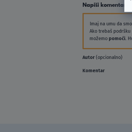
Napiši komentar
Imaj na umu da sm
Ako trebaš podršku i
možemo
pomoći
. H
Autor
(opcionalno)
Komentar