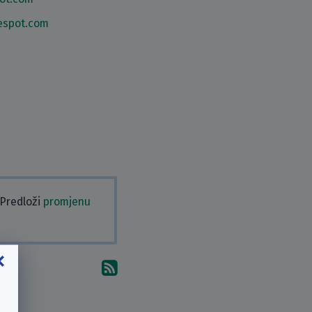
espot.com
 Predloži
promjenu
Pretplati se na komentare 