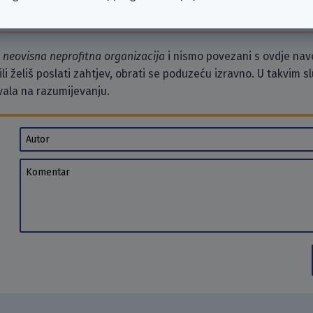
o
neovisna neprofitna organizacija
i nismo povezani s ovdje na
li želiš poslati zahtjev, obrati se poduzeću izravno. U takvim 
vala na razumijevanju.
Autor
Komentar