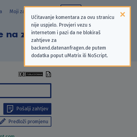
a
Moji zahtjevi
Blog
Učitavanje komentara za ovu stranicu
nije uspjelo. Provjeri vezu s
e na zahtjeve za
internetom i pazi da ne blokiraš
zahtjeve za
backend.datenanfragen.de putem
dodatka poput uMatrix ili NoScript.
Pošalji zahtjev
Predloži promjenu
ot.com