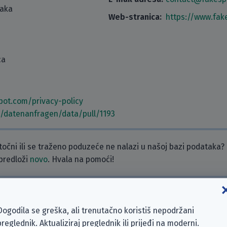
taka
Web-stranica:
https://www.fak
ca
pot.com/privacy-policy
m/datenanfragen/data/pull/1193
etočni ili se traženo poduzeće ne nalazi u našoj bazi podataka?
 predloži
novo
. Hvala na pomoći!
Dogodila se greška, ali trenutačno koristiš nepodržani
ra. Ako želiš, napiši komentar!
preglednik. Aktualiziraj preglednik ili prijeđi na moderni.