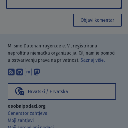
Objavi komentar
Mi smo Datenanfragen.de e. V., registrirana
neprofitna njemačka organizacija. Cilj nam je pomoći
u ostvarivanju prava na privatnost.
Saznaj više.
Pretplati se na naš blog koristeći RSS
Pronađi nas na GitHubu.
Raspravljaj s nama putem Matr
Prati nas na Mastodonu.
Hrvatski / Hrvatska
osobnipodaci.org
Generator zahtjeva
Moji zahtjevi
Moji spremljeni podaci