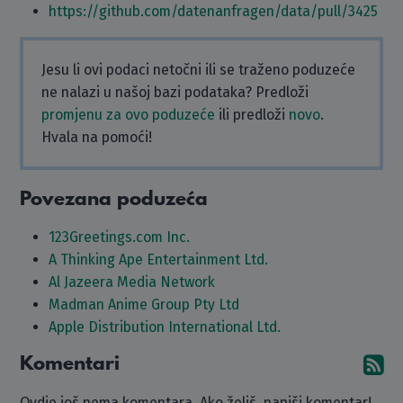
https://github.com/datenanfragen/data/pull/3425
Jesu li ovi podaci netočni ili se traženo poduzeće
ne nalazi u našoj bazi podataka? Predloži
promjenu za ovo poduzeće
ili predloži
novo
.
Hvala na pomoći!
Povezana poduzeća
123Greetings.com Inc.
A Thinking Ape Entertainment Ltd.
Al Jazeera Media Network
Madman Anime Group Pty Ltd
Apple Distribution International Ltd.
Komentari
Pr
Ovdje još nema komentara. Ako želiš, napiši komentar!