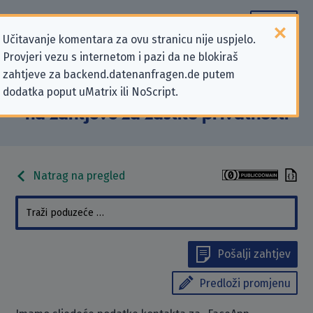
Učitavanje komentara za ovu stranicu nije uspjelo.
Provjeri vezu s internetom i pazi da ne blokiraš
Podaci kontakta „FaceApp
zahtjeve za backend.datenanfragen.de putem
dodatka poput uMatrix ili NoScript.
Technology Limited” koji se odnose
na zahtjeve za zaštitu privatnosti
Natrag na pregled
Pošalji zahtjev
Predloži promjenu