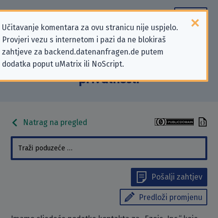
Učitavanje komentara za ovu stranicu nije uspjelo.
Provjeri vezu s internetom i pazi da ne blokiraš
Podaci kontakta „Ezoic, Inc.” koji se
zahtjeve za backend.datenanfragen.de putem
dodatka poput uMatrix ili NoScript.
odnose na zahtjeve za zaštitu
privatnosti
Natrag na pregled
Pošalji zahtjev
Predloži promjenu