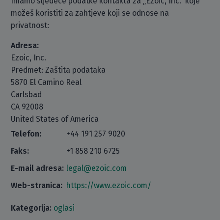
Imamo sljedeće podatke kontakta za „Ezoic, Inc.“ koje
možeš koristiti za zahtjeve koji se odnose na
privatnost:
Adresa:
Ezoic, Inc.
Predmet: Zaštita podataka
5870 El Camino Real
Carlsbad
CA 92008
United States of America
Telefon:
+44 191 257 9020
Faks:
+1 858 210 6725
E-mail adresa:
legal@ezoic.com
Web-stranica:
https://www.ezoic.com/
Kategorija:
oglasi