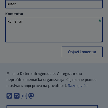
Autor
Komentar
Komentar
Objavi komentar
Mi smo Datenanfragen.de e. V., registrirana
neprofitna njemačka organizacija. Cilj nam je pomoći
u ostvarivanju prava na privatnost.
Saznaj više.
Pretplati se na naš blog koristeći RSS
Pronađi nas na GitHubu.
Raspravljaj s nama putem Matr
Prati nas na Mastodonu.