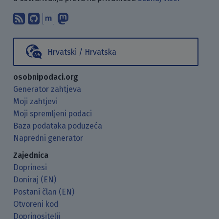
Pretplati se na naš blog koristeći RSS
Pronađi nas na GitHubu.
Raspravljaj s nama putem Matr
Prati nas na Mastodonu.
Hrvatski / Hrvatska
osobnipodaci.org
Generator zahtjeva
Moji zahtjevi
Moji spremljeni podaci
Baza podataka poduzeća
Napredni generator
Zajednica
Doprinesi
Doniraj (EN)
Postani član (EN)
Otvoreni kod
Doprinositelji