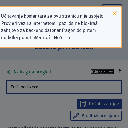
Učitavanje komentara za ovu stranicu nije uspjelo.
Provjeri vezu s internetom i pazi da ne blokiraš
Podaci kontakta „Experian GmbH”
zahtjeve za backend.datenanfragen.de putem
dodatka poput uMatrix ili NoScript.
koji se odnose na zahtjeve za
zaštitu privatnosti
Natrag na pregled
Pošalji zahtjev
Predloži promjenu