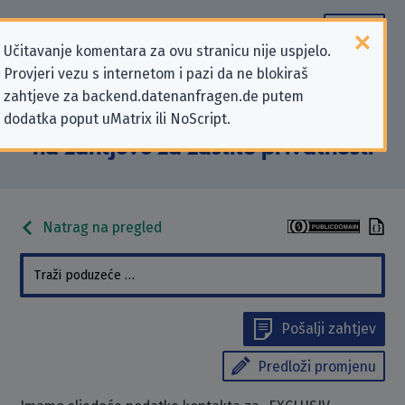
Učitavanje komentara za ovu stranicu nije uspjelo.
Provjeri vezu s internetom i pazi da ne blokiraš
Podaci kontakta „EXCLUSIV
zahtjeve za backend.datenanfragen.de putem
dodatka poput uMatrix ili NoScript.
Marketing GmbH” koji se odnose
na zahtjeve za zaštitu privatnosti
Natrag na pregled
Pošalji zahtjev
Predloži promjenu