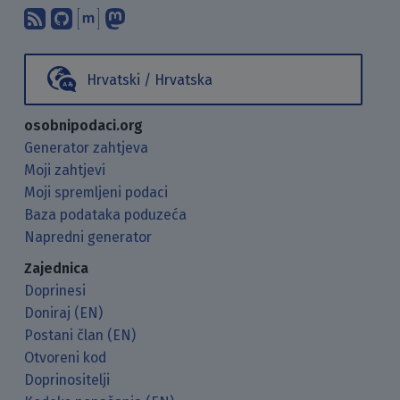
Pretplati se na naš blog koristeći RSS
Pronađi nas na GitHubu.
Raspravljaj s nama putem Matr
Prati nas na Mastodonu.
Hrvatski / Hrvatska
osobnipodaci.org
Generator zahtjeva
Moji zahtjevi
Moji spremljeni podaci
Baza podataka poduzeća
Napredni generator
Zajednica
Doprinesi
Doniraj (EN)
Postani član (EN)
Otvoreni kod
Doprinositelji