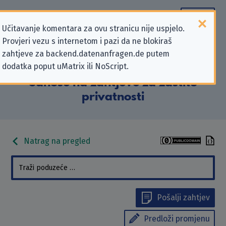
Učitavanje komentara za ovu stranicu nije uspjelo.
Provjeri vezu s internetom i pazi da ne blokiraš
Podaci kontakta „Excelerate
zahtjeve za backend.datenanfragen.de putem
dodatka poput uMatrix ili NoScript.
Technical Management BV” koji se
odnose na zahtjeve za zaštitu
privatnosti
Natrag na pregled
Pošalji zahtjev
Predloži promjenu