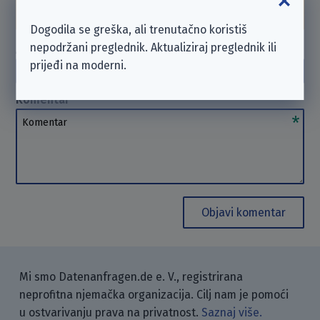
možemo
pomoći
. Hvala na razumijevanju.
Dogodila se greška, ali trenutačno koristiš
nepodržani preglednik. Aktualiziraj preglednik ili
Autor
(opcionalno)
prijeđi na moderni.
Autor
Komentar
Komentar
Objavi komentar
Mi smo Datenanfragen.de e. V., registrirana
neprofitna njemačka organizacija. Cilj nam je pomoći
u ostvarivanju prava na privatnost.
Saznaj više.