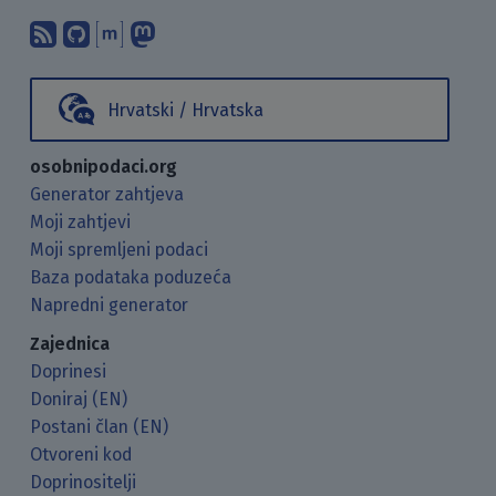
Pretplati se na naš blog koristeći RSS
Pronađi nas na GitHubu.
Raspravljaj s nama putem Matr
Prati nas na Mastodonu.
Hrvatski / Hrvatska
osobnipodaci.org
Generator zahtjeva
Moji zahtjevi
Moji spremljeni podaci
Baza podataka poduzeća
Napredni generator
Zajednica
Doprinesi
Doniraj (EN)
Postani član (EN)
Otvoreni kod
Doprinositelji