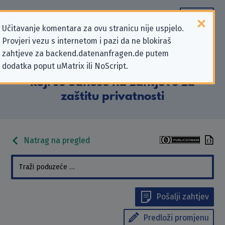
Učitavanje komentara za ovu stranicu nije uspjelo.
Provjeri vezu s internetom i pazi da ne blokiraš
Podaci kontakta „Europäische
zahtjeve za backend.datenanfragen.de putem
dodatka poput uMatrix ili NoScript.
Fernhochschule Hamburg GmbH”
koji se odnose na zahtjeve za
zaštitu privatnosti
Natrag na pregled
Pošalji zahtjev
Predloži promjenu