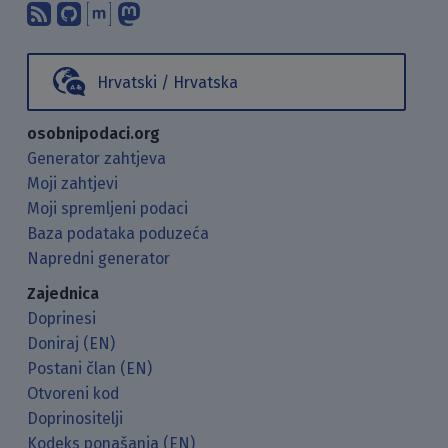
Pretplati se na naš blog koristeći RSS
Pronađi nas na GitHubu.
Raspravljaj s nama putem Matr
Prati nas na Mastodonu.
Hrvatski / Hrvatska
osobnipodaci.org
Generator zahtjeva
Moji zahtjevi
Moji spremljeni podaci
Baza podataka poduzeća
Napredni generator
Zajednica
Doprinesi
Doniraj (EN)
Postani član (EN)
Otvoreni kod
Doprinositelji
Kodeks ponašanja (EN)