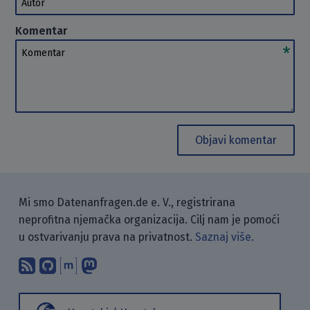
Komentar
Komentar
Objavi komentar
Mi smo Datenanfragen.de e. V., registrirana
neprofitna njemačka organizacija. Cilj nam je pomoći
u ostvarivanju prava na privatnost.
Saznaj više.
Pretplati se na naš blog koristeći RSS
Pronađi nas na GitHubu.
Raspravljaj s nama putem Matr
Prati nas na Mastodonu.