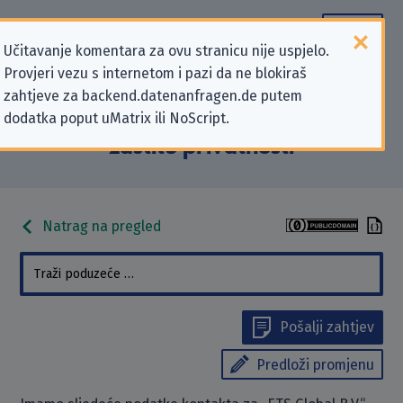
Učitavanje komentara za ovu stranicu nije uspjelo.
Provjeri vezu s internetom i pazi da ne blokiraš
Podaci kontakta „ETS Global B.V.”
zahtjeve za backend.datenanfragen.de putem
dodatka poput uMatrix ili NoScript.
koji se odnose na zahtjeve za
zaštitu privatnosti
Natrag na pregled
Pošalji zahtjev
Predloži promjenu