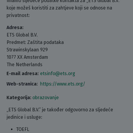
Imamo sljedeće podatke kontakta za „ETS Global B.V.“
koje možeš koristiti za zahtjeve koji se odnose na
privatnost:
Adresa:
ETS Global B.V.
Predmet: Zaštita podataka
Strawinskylaan 929
1077 XX Amsterdam
The Netherlands
E-mail adresa:
etsinfo@ets.org
Web-stranica:
https://www.ets.org/
Kategorija:
obrazovanje
„ETS Global B.V.” je također odgovorno za sljedeće
jedinice i usluge:
TOEFL