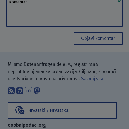
Komentar
Objavi komentar
Mi smo Datenanfragen.de e. V., registrirana
neprofitna njemačka organizacija. Cilj nam je pomoći
u ostvarivanju prava na privatnost.
Saznaj više.
Pretplati se na naš blog koristeći RSS
Pronađi nas na GitHubu.
Raspravljaj s nama putem Matr
Prati nas na Mastodonu.
Hrvatski / Hrvatska
osobnipodaci.org