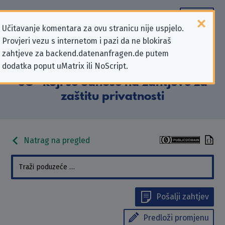
Učitavanje komentara za ovu stranicu nije uspjelo.
Provjeri vezu s internetom i pazi da ne blokiraš
Podaci kontakta „EthikBank eG,
zahtjeve za backend.datenanfragen.de putem
dodatka poput uMatrix ili NoScript.
Zwgndl. der Volksbank Eisenberg
eG” koji se odnose na zahtjeve za
zaštitu privatnosti
Natrag na pregled
Pošalji zahtjev
Predloži promjenu