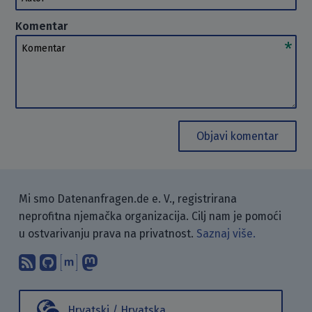
Komentar
Komentar
Objavi komentar
Mi smo Datenanfragen.de e. V., registrirana
neprofitna njemačka organizacija. Cilj nam je pomoći
u ostvarivanju prava na privatnost.
Saznaj više.
Pretplati se na naš blog koristeći RSS
Pronađi nas na GitHubu.
Raspravljaj s nama putem Matr
Prati nas na Mastodonu.
Hrvatski / Hrvatska