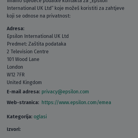
Imamo sljedeće podatke kontakta za „Epsilon
International UK Ltd“ koje možeš koristiti za zahtjeve
koji se odnose na privatnost:
Adresa:
Epsilon International UK Ltd
Predmet: Zaštita podataka
2 Television Centre
101 Wood Lane
London
W12 7FR
United Kingdom
E-mail adresa:
privacy@epsilon.com
Web-stranica:
https://www.epsilon.com/emea
Kategorija:
oglasi
Izvori: