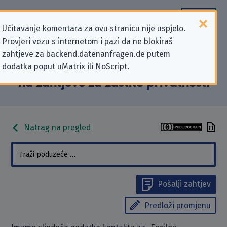
Učitavanje komentara za ovu stranicu nije uspjelo.
Provjeri vezu s internetom i pazi da ne blokiraš
Podaci kontakta „Epsilon
zahtjeve za backend.datenanfragen.de putem
dodatka poput uMatrix ili NoScript.
International UK Ltd” koji se odnose
na zahtjeve za zaštitu privatnosti
Natrag na pregled
Pošalji zahtjev
Predloži promjenu