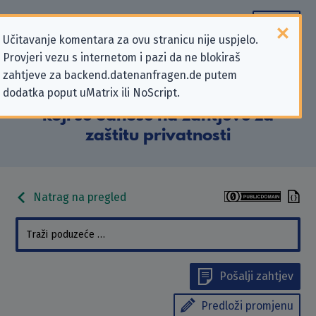
Učitavanje komentara za ovu stranicu nije uspjelo.
Provjeri vezu s internetom i pazi da ne blokiraš
Podaci kontakta
zahtjeve za backend.datenanfragen.de putem
dodatka poput uMatrix ili NoScript.
„Energieversorgung Gera GmbH”
koji se odnose na zahtjeve za
zaštitu privatnosti
Natrag na pregled
Pošalji zahtjev
Predloži promjenu