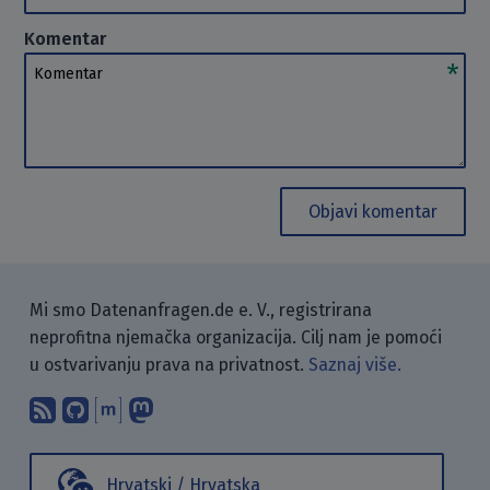
Komentar
Komentar
Objavi komentar
Mi smo Datenanfragen.de e. V., registrirana
neprofitna njemačka organizacija. Cilj nam je pomoći
u ostvarivanju prava na privatnost.
Saznaj više.
Pretplati se na naš blog koristeći RSS
Pronađi nas na GitHubu.
Raspravljaj s nama putem Matr
Prati nas na Mastodonu.
Hrvatski / Hrvatska