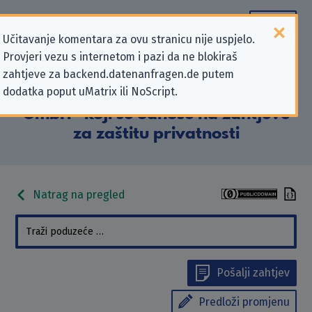
Učitavanje komentara za ovu stranicu nije uspjelo.
Provjeri vezu s internetom i pazi da ne blokiraš
Podaci kontakta
zahtjeve za backend.datenanfragen.de putem
dodatka poput uMatrix ili NoScript.
„Energieversorgung Apolda
GmbH” koji se odnose na zahtjeve
za zaštitu privatnosti
Natrag na pregled
Pošalji zahtjev
Predloži promjenu