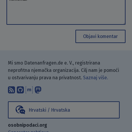
Objavi komentar
Mi smo Datenanfragen.de e. V., registrirana
neprofitna njemačka organizacija. Cilj nam je pomoći
u ostvarivanju prava na privatnost.
Saznaj više.
Pretplati se na naš blog koristeći RSS
Pronađi nas na GitHubu.
Raspravljaj s nama putem Matr
Prati nas na Mastodonu.
Hrvatski / Hrvatska
osobnipodaci.org