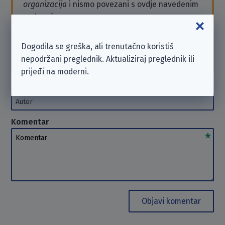
organizacija
i nismo povezani s ovdje navedenim
poduzećem.
Ako trebaš podršku ili želiš poslati zahtjev, obrati
se poduzeću izravno. U takvim slučajevima ne
Dogodila se greška, ali trenutačno koristiš
možemo
pomoći
. Hvala na razumijevanju.
nepodržani preglednik. Aktualiziraj preglednik ili
prijeđi na moderni.
Autor
(opcionalno)
Autor
Komentar
Komentar
Objavi komentar