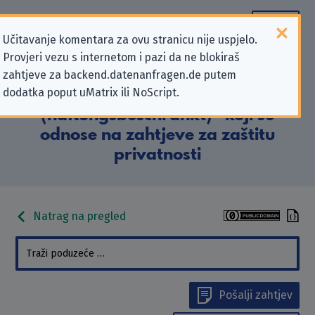
Učitavanje komentara za ovu stranicu nije uspjelo.
Provjeri vezu s internetom i pazi da ne blokiraš
Podaci kontakta „Energiekompass
zahtjeve za backend.datenanfragen.de putem
dodatka poput uMatrix ili NoScript.
Hamburg UG
(haftungsbeschränkt)” koji se
odnose na zahtjeve za zaštitu
privatnosti
Natrag na pregled
Pošalji zahtjev