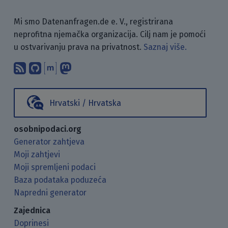
Mi smo Datenanfragen.de e. V., registrirana
neprofitna njemačka organizacija. Cilj nam je pomoći
u ostvarivanju prava na privatnost.
Saznaj više.
Pretplati se na naš blog koristeći RSS
Pronađi nas na GitHubu.
Raspravljaj s nama putem Matr
Prati nas na Mastodonu.
Hrvatski / Hrvatska
osobnipodaci.org
Generator zahtjeva
Moji zahtjevi
Moji spremljeni podaci
Baza podataka poduzeća
Napredni generator
Zajednica
Doprinesi