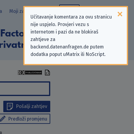
a
Moji zahtjevi
Blog
Učitavanje komentara za ovu stranicu
nije uspjelo. Provjeri vezu s
s Factory GmbH”
internetom i pazi da ne blokiraš
zahtjeve za
rivatnosti
backend.datenanfragen.de putem
dodatka poput uMatrix ili NoScript.
Pošalji zahtjev
Predloži promjenu
8