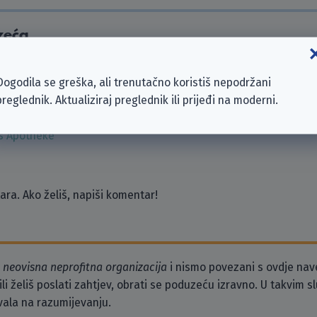
zeća
Dogodila se greška, ali trenutačno koristiš nepodržani
preglednik. Aktualiziraj preglednik ili prijeđi na moderni.
s Rechenzentrum für Bayern GmbH
 e. V.
s Apotheke
ra. Ako želiš, napiši komentar!
o
neovisna neprofitna organizacija
i nismo povezani s ovdje na
li želiš poslati zahtjev, obrati se poduzeću izravno. U takvim 
vala na razumijevanju.