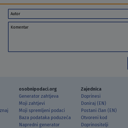
Autor
Komentar
osobnipodaci.org
Zajednica
Generator zahtjeva
Doprinesi
Moji zahtjevi
Doniraj (EN)
znaj
Moji spremljeni podaci
Postani član (EN)
Baza podataka poduzeća
Otvoreni kod
Napredni generator
Doprinositelji
g koristeći RSS čitač.
Hubu.
ama putem Matrixa.
 Mastodonu.