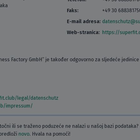
taka
Faks:
+49 30 68838175
E-mail adresa:
datenschutz@sup
Web-stranica:
https://superfit.
ness Factory GmbH” je također odgovorno za sljedeće jedinice 
it.club/legal/datenschutz
lub/impressum/
etočni ili se traženo poduzeće ne nalazi u našoj bazi podataka?
 predloži
novo
. Hvala na pomoći!