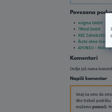
Povezana podu
4sigma GmbH
7Mind GmbH
ABZ Zahnärztliche
Ärzte ohne Grenzen
APONEO – Mehr al
Komentari
Ovdje još nema komenta
Napiši komentar
Imaj na umu da sm
Ako trebaš podršku i
možemo
pomoći
. H