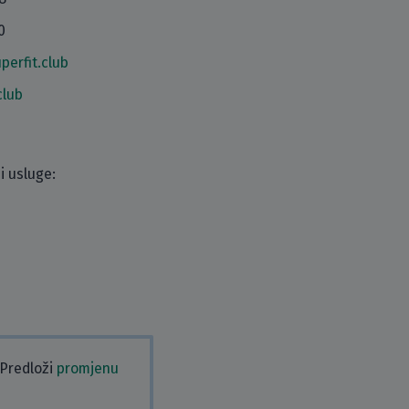
0
erfit.club
club
i usluge:
 Predloži
promjenu