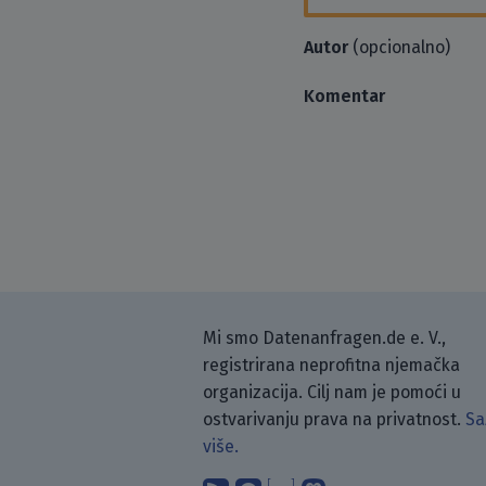
Autor
(opcionalno)
Komentar
Mi smo Datenanfragen.de e. V.,
registrirana neprofitna njemačka
organizacija. Cilj nam je pomoći u
ostvarivanju prava na privatnost.
Sa
više.
Pretplati se na naš blo
Pronađi nas na Git
Raspravljaj s n
Prati nas na