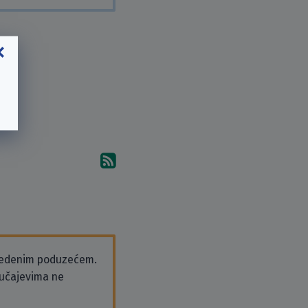
Pretplati se na komentare 
vedenim poduzećem.
slučajevima ne