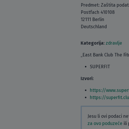
Predmet: Zaštita poda
Postfach 410108
12111 Berlin
Deutschland
Kategorija:
zdravlje
„East Bank Club The Fit
SUPERFIT
Izvori:
https://www.superf
https://superfit.c
Jesu li ovi podaci n
za ovo poduzeće
ili