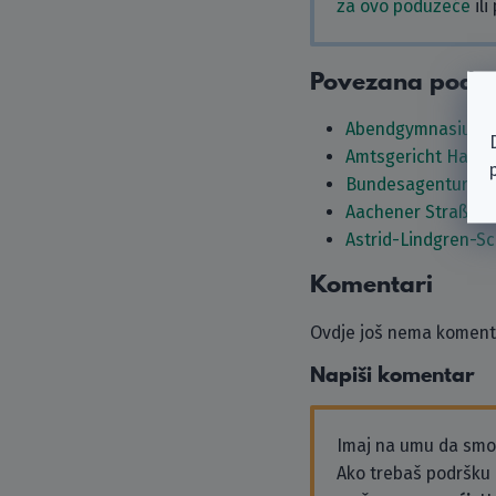
za ovo poduzeće
ili
Povezana podu
Abendgymnasium 
Amtsgericht Hage
Bundesagentur für 
Aachener Straßenb
Astrid-Lindgren-S
Komentari
Ovdje još nema komenta
Napiši komentar
Imaj na umu da sm
Ako trebaš podršku i