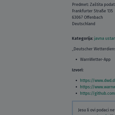
Predmet: Zaštita poda
Frankfurter Straße 135
63067 Offenbach
Deutschland
Kategorija:
javna usta
„Deutscher Wetterdienst
WarnWetter-App
Izvori:
https://www.dwd.
https://www.warnw
https://github.co
Jesu li ovi podaci n