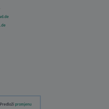
4
wd.de
.de
 Predloži
promjenu