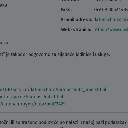
taka
Faks:
+49 69 8062448
E-mail adresa:
datenschutz@d
Web-stranica:
https://www.dwd
nova
” je također odgovorno za sljedeće jedinice i usluge:
de/DE/service/datenschutz/datenschutz_node.html
etterapp.de/datenschutz.html
m/datenanfragen/data/pull/2429
etočni ili se traženo poduzeće ne nalazi u našoj bazi podataka?