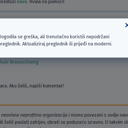
 predloži
novo
. Hvala na pomoći!
zeća
Braunschweig
Dogodila se greška, ali trenutačno koristiš nepodržani
n
preglednik. Aktualiziraj preglednik ili prijeđi na moderni.
Arbeit (BA)
ahn- und Energieversorgungs-AG (ASEAG)
chule Braunschweig
ra. Ako želiš, napiši komentar!
o
neovisna neprofitna organizacija
i nismo povezani s ovdje na
li želiš poslati zahtjev, obrati se poduzeću izravno. U takvim 