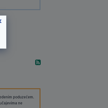
Pretplati se na komentare 
vedenim poduzećem.
slučajevima ne