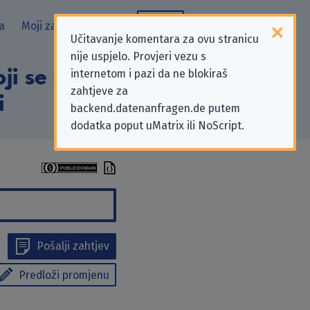
a
Moji zahtjevi
Blog
Učitavanje komentara za ovu stranicu
nije uspjelo. Provjeri vezu s
ji se odnose na
internetom i pazi da ne blokiraš
zahtjeve za
i
backend.datenanfragen.de putem
dodatka poput uMatrix ili NoScript.
Pošalji zahtjev
Predloži promjenu