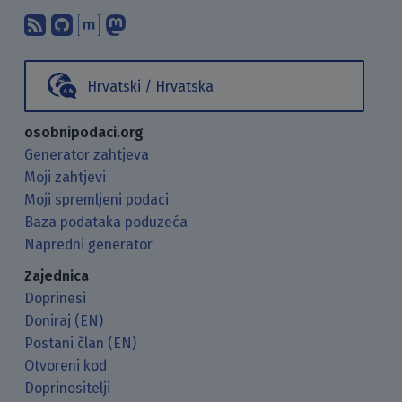
Pretplati se na naš blog koristeći RSS
Pronađi nas na GitHubu.
Raspravljaj s nama putem Matr
Prati nas na Mastodonu.
Hrvatski / Hrvatska
osobnipodaci.org
Generator zahtjeva
Moji zahtjevi
Moji spremljeni podaci
Baza podataka poduzeća
Napredni generator
Zajednica
Doprinesi
Doniraj (EN)
Postani član (EN)
Otvoreni kod
Doprinositelji