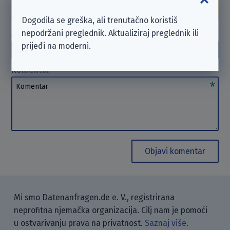
možemo
pomoći
. Hvala na razumijevanju.
Dogodila se greška, ali trenutačno koristiš
nepodržani preglednik. Aktualiziraj preglednik ili
Autor
(opcionalno)
prijeđi na moderni.
Autor
Komentar
Komentar
Objavi komentar
Mi smo Datenanfragen.de e. V., registrirana
neprofitna njemačka organizacija. Cilj nam je pomoći
u ostvarivanju prava na privatnost.
Saznaj više.