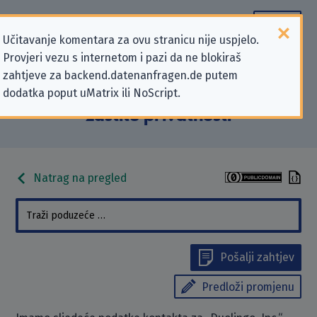
Učitavanje komentara za ovu stranicu nije uspjelo.
Provjeri vezu s internetom i pazi da ne blokiraš
Podaci kontakta „Duolingo, Inc.”
zahtjeve za backend.datenanfragen.de putem
dodatka poput uMatrix ili NoScript.
koji se odnose na zahtjeve za
zaštitu privatnosti
Natrag na pregled
Pošalji zahtjev
Predloži promjenu