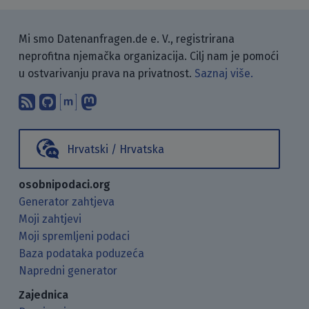
Mi smo Datenanfragen.de e. V., registrirana
neprofitna njemačka organizacija. Cilj nam je pomoći
u ostvarivanju prava na privatnost.
Saznaj više.
Pretplati se na naš blog koristeći RSS
Pronađi nas na GitHubu.
Raspravljaj s nama putem Matr
Prati nas na Mastodonu.
Hrvatski / Hrvatska
osobnipodaci.org
Generator zahtjeva
Moji zahtjevi
Moji spremljeni podaci
Baza podataka poduzeća
Napredni generator
Zajednica