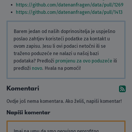
https://github.com/datenanfragen/data/pull/1269
https://github.com/datenanfragen/data/pull/1413
Barem jedan od naših doprinositelja je uspješno
poslao zahtjev koristeći podatke za kontakt u
ovom zapisu. Jesu li ovi podaci netočni ili se
traženo poduzeće ne nalazi u našoj bazi
podataka? Predloži
promjenu za ovo poduzeće
ili
predloži
novo
. Hvala na pomoći!
Komentari
Pr
Ovdje još nema komentara. Ako želiš, napiši komentar!
Napiši komentar
Imaj na umu da smo
neovisna neprofitna