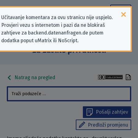
Učitavanje komentara za ovu stranicu nije uspjelo.
Provjeri vezu s internetom i pazi da ne blokiraš
Podaci kontakta „dpunkt.verlag
zahtjeve za backend.datenanfragen.de putem
dodatka poput uMatrix ili NoScript.
GmbH” koji se odnose na zahtjeve
za zaštitu privatnosti
Natrag na pregled
Pošalji zahtjev
Predloži promjenu