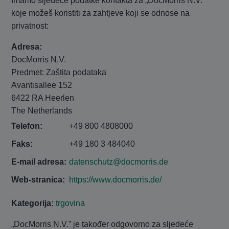
Imamo sljedeće podatke kontakta za „DocMorris N.V.“
koje možeš koristiti za zahtjeve koji se odnose na
privatnost:
Adresa:
DocMorris N.V.
Predmet: Zaštita podataka
Avantisallee 152
6422 RA Heerlen
The Netherlands
Telefon:
+49 800 4808000
Faks:
+49 180 3 484040
E-mail adresa:
datenschutz@docmorris.de
Web-stranica:
https://www.docmorris.de/
Kategorija:
trgovina
„DocMorris N.V.” je također odgovorno za sljedeće