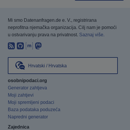
Mi smo Datenanfragen.de e. V., registrirana
neprofitna njemačka organizacija. Cilj nam je pomoći
u ostvarivanju prava na privatnost.
Saznaj više.
Pretplati se na naš blog koristeći RSS
Pronađi nas na GitHubu.
Raspravljaj s nama putem Matri
Prati nas na Mastodonu.
Hrvatski / Hrvatska
osobnipodaci.org
Generator zahtjeva
Moji zahtjevi
Moji spremljeni podaci
Baza podataka poduzeća
Napredni generator
Zajednica