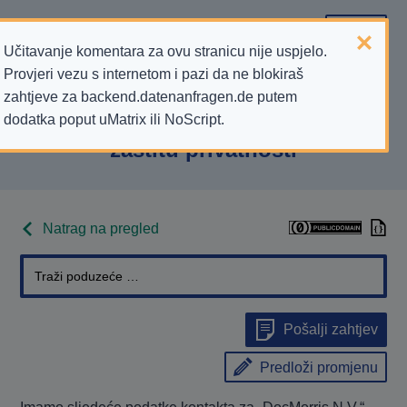
Učitavanje komentara za ovu stranicu nije uspjelo.
Provjeri vezu s internetom i pazi da ne blokiraš
Podaci kontakta „DocMorris N.V.”
zahtjeve za backend.datenanfragen.de putem
dodatka poput uMatrix ili NoScript.
koji se odnose na zahtjeve za
zaštitu privatnosti
Natrag na pregled
Pošalji zahtjev
Predloži promjenu