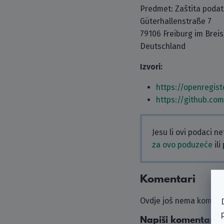
Predmet: Zaštita poda
Güterhallenstraße 7
79106 Freiburg im Brei
Deutschland
Izvori:
https://openregi
https://github.co
Jesu li ovi podaci n
za ovo poduzeće
ili
Komentari
Ovdje još nema komenta
Napiši komentar