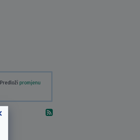
 Predloži
promjenu
Pretplati se na komentare 