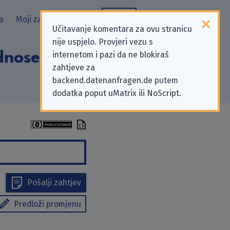
a
Moji zahtjevi
Blog
Učitavanje komentara za ovu stranicu
nije uspjelo. Provjeri vezu s
dnose na zahtjeve
internetom i pazi da ne blokiraš
zahtjeve za
backend.datenanfragen.de putem
dodatka poput uMatrix ili NoScript.
Pošalji zahtjev
Predloži promjenu