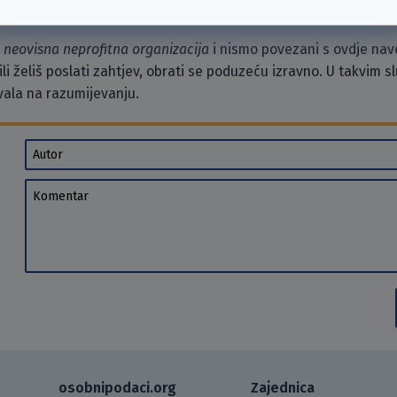
o
neovisna neprofitna organizacija
i nismo povezani s ovdje na
li želiš poslati zahtjev, obrati se poduzeću izravno. U takvim 
vala na razumijevanju.
Autor
Komentar
osobnipodaci.org
Zajednica