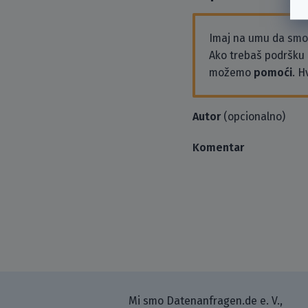
Imaj na umu da sm
Ako trebaš podršku i
možemo
pomoći
. H
Autor
(opcionalno)
Komentar
Mi smo Datenanfragen.de e. V.,