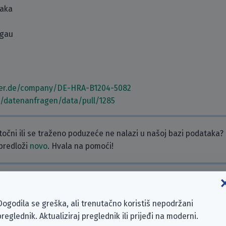
taka
sgau
ster.de/company/DE-HRA-B1204-5082
m/datenanfragen/data/pull/1285
etočni ili se traženo poduzeće ne nalazi u našoj bazi podataka?
 predloži
novo
. Hvala na pomoći!
ra. Ako želiš, napiši komentar!
Dogodila se greška, ali trenutačno koristiš nepodržani
preglednik. Aktualiziraj preglednik ili prijeđi na moderni.