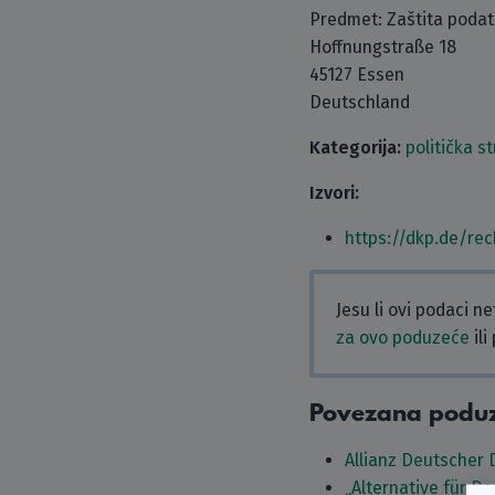
Predmet: Zaštita poda
Hoffnungstraße 18
45127 Essen
Deutschland
Kategorija:
politička s
Izvori:
https://dkp.de/re
Jesu li ovi podaci n
za ovo poduzeće
ili
Povezana podu
Allianz Deutscher
„Alternative für 