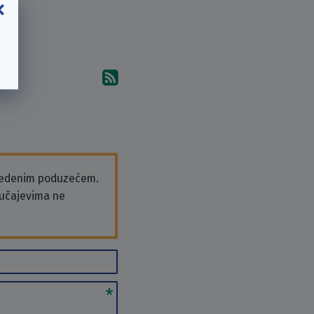
(B*)
Pretplati se na komentare 
vedenim poduzećem.
slučajevima ne