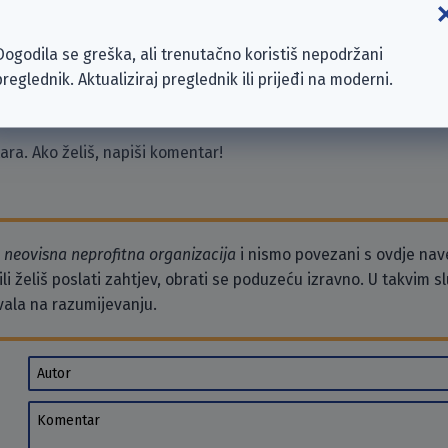
eutschland“ (AfD)
Dogodila se greška, ali trenutačno koristiš nepodržani
berpartei“; ökoanarchistisch-realdadaistisches sammelbecken 
preglednik. Aktualiziraj preglednik ili prijeđi na moderni.
ra. Ako želiš, napiši komentar!
o
neovisna neprofitna organizacija
i nismo povezani s ovdje na
li želiš poslati zahtjev, obrati se poduzeću izravno. U takvim 
vala na razumijevanju.
Autor
Komentar