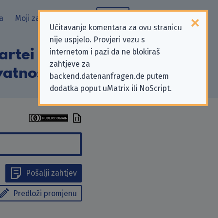
a
Moji zahtjevi
Blog
Učitavanje komentara za ovu stranicu
nije uspjelo. Provjeri vezu s
rtei (DKP)” koji
internetom i pazi da ne blokiraš
zahtjeve za
vatnosti
backend.datenanfragen.de putem
dodatka poput uMatrix ili NoScript.
Pošalji zahtjev
Predloži promjenu