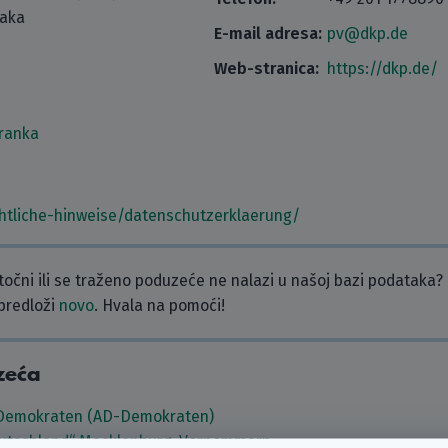
taka
E-mail adresa:
pv@dkp.de
Web-stranica:
https://dkp.de/
tranka
chtliche-hinweise/datenschutzerklaerung/
etočni ili se traženo poduzeće ne nalazi u našoj bazi podataka?
 predloži
novo
. Hvala na pomoći!
zeća
 Demokraten (AD-Demokraten)
Deutschland“ Mecklenburg-Vorpommern