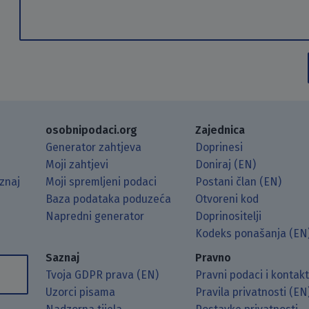
osobnipodaci.org
Zajednica
Generator zahtjeva
Doprinesi
Moji zahtjevi
Doniraj (EN)
znaj
Moji spremljeni podaci
Postani član (EN)
Baza podataka poduzeća
Otvoreni kod
Napredni generator
Doprinositelji
g koristeći RSS čitač.
Hubu.
ama putem Matrixa.
 Mastodonu.
Kodeks ponašanja (EN
Saznaj
Pravno
Tvoja GDPR prava (EN)
Pravni podaci i kontak
Uzorci pisama
Pravila privatnosti (EN