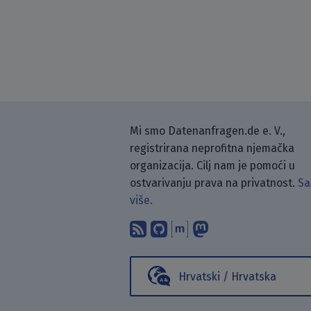
Mi smo Datenanfragen.de e. V.,
registrirana neprofitna njemačka
organizacija. Cilj nam je pomoći u
ostvarivanju prava na privatnost.
Sa
više.
Pretplati se na naš blo
Pronađi nas na Git
Raspravljaj s n
Prati nas na
Hrvatski / Hrvatska