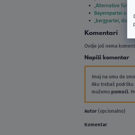
„Alternative für D
Bayernpartei e.V.
„bergpartei, die ü
Komentari
Ovdje još nema komenta
Napiši komentar
Imaj na umu da sm
Ako trebaš podršku i
možemo
pomoći
. H
Autor
(opcionalno)
Komentar