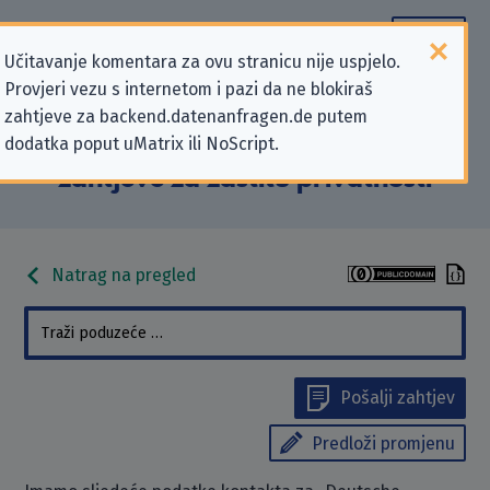
Učitavanje komentara za ovu stranicu nije uspjelo.
Provjeri vezu s internetom i pazi da ne blokiraš
Podaci kontakta „Deutsche
zahtjeve za backend.datenanfragen.de putem
dodatka poput uMatrix ili NoScript.
Kreditbank AG” koji se odnose na
zahtjeve za zaštitu privatnosti
Natrag na pregled
Pošalji zahtjev
Predloži promjenu