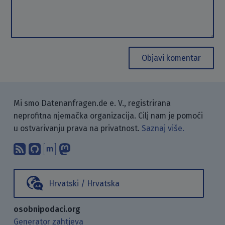
Objavi komentar
Mi smo Datenanfragen.de e. V., registrirana
neprofitna njemačka organizacija. Cilj nam je pomoći
u ostvarivanju prava na privatnost.
Saznaj više.
Pretplati se na naš blog koristeći RSS
Pronađi nas na GitHubu.
Raspravljaj s nama putem Matr
Prati nas na Mastodonu.
Hrvatski / Hrvatska
osobnipodaci.org
Generator zahtjeva