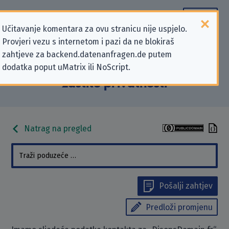
Učitavanje komentara za ovu stranicu nije uspjelo.
Provjeri vezu s internetom i pazi da ne blokiraš
Podaci kontakta „DisonsDemain.fr”
zahtjeve za backend.datenanfragen.de putem
dodatka poput uMatrix ili NoScript.
koji se odnose na zahtjeve za
zaštitu privatnosti
Natrag na pregled
Pošalji zahtjev
Predloži promjenu