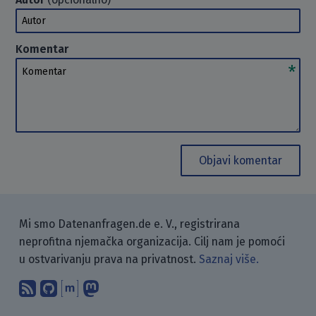
Autor
Komentar
Komentar
Objavi komentar
Mi smo Datenanfragen.de e. V., registrirana
neprofitna njemačka organizacija. Cilj nam je pomoći
u ostvarivanju prava na privatnost.
Saznaj više.
Pretplati se na naš blog koristeći RSS
Pronađi nas na GitHubu.
Raspravljaj s nama putem Matr
Prati nas na Mastodonu.