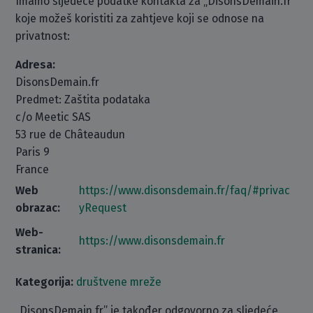
Imamo sljedeće podatke kontakta za „DisonsDemain.fr“
koje možeš koristiti za zahtjeve koji se odnose na
privatnost:
Adresa:
DisonsDemain.fr
Predmet: Zaštita podataka
c/o Meetic SAS
53 rue de Châteaudun
Paris 9
France
Web
https://www.disonsdemain.fr/faq/#privac
obrazac:
yRequest
Web-
https://www.disonsdemain.fr
stranica:
Kategorija:
društvene mreže
„DisonsDemain.fr” je također odgovorno za sljedeće