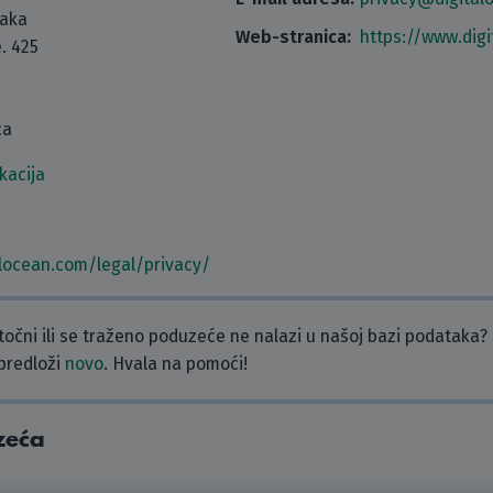
taka
Web-stranica:
https://www.dig
. 425
ca
kacija
alocean.com/legal/privacy/
etočni ili se traženo poduzeće ne nalazi u našoj bazi podataka?
 predloži
novo
. Hvala na pomoći!
zeća