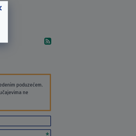
Pretplati se na komentare 
vedenim poduzećem.
slučajevima ne