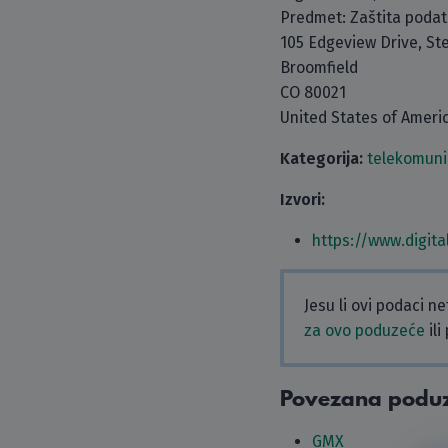
Predmet: Zaštita poda
105 Edgeview Drive, Ste
Broomfield
CO 80021
United States of Ameri
Kategorija:
telekomuni
Izvori:
https://www.digit
Jesu li ovi podaci n
za ovo poduzeće
ili
Povezana podu
GMX