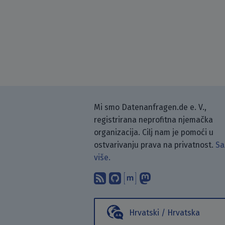
Mi smo Datenanfragen.de e. V.,
registrirana neprofitna njemačka
organizacija. Cilj nam je pomoći u
ostvarivanju prava na privatnost.
Sa
više.
Pretplati se na naš blo
Pronađi nas na Git
Raspravljaj s n
Prati nas na
Hrvatski / Hrvatska