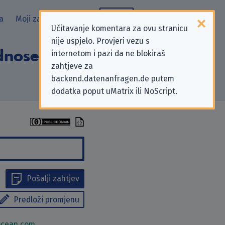
a
Moji zahtjevi
Blog
Učitavanje komentara za ovu stranicu
nije uspjelo. Provjeri vezu s
odnose na zahtjeve
internetom i pazi da ne blokiraš
zahtjeve za
backend.datenanfragen.de putem
dodatka poput uMatrix ili NoScript.
Pošalji zahtjev
Predloži promjenu
ocean.com