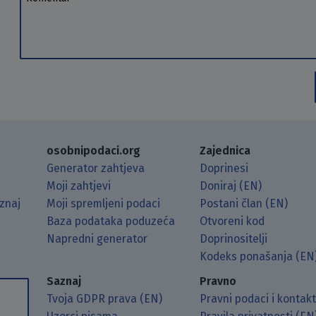
osobnipodaci.org
Zajednica
Generator zahtjeva
Doprinesi
Moji zahtjevi
Doniraj (EN)
znaj
Moji spremljeni podaci
Postani član (EN)
Baza podataka poduzeća
Otvoreni kod
Napredni generator
Doprinositelji
g koristeći RSS čitač.
Hubu.
ama putem Matrixa.
 Mastodonu.
Kodeks ponašanja (EN
Saznaj
Pravno
Tvoja GDPR prava (EN)
Pravni podaci i kontak