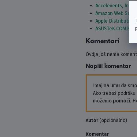
Accelevents, Inc.
Amazon Web Servi
Apple Distribution 
ASUSTeK COMPUTE
Komentari
Ovdje još nema komenta
Napiši komentar
Imaj na umu da sm
Ako trebaš podršku i
možemo
pomoći
. H
Autor
(opcionalno)
Komentar