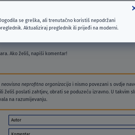
ces EMEA SARL
Dogodila se greška, ali trenutačno koristiš nepodržani
International Ltd.
preglednik. Aktualiziraj preglednik ili prijeđi na moderni.
R INC.
ra. Ako želiš, napiši komentar!
o
neovisna neprofitna organizacija
i nismo povezani s ovdje na
li želiš poslati zahtjev, obrati se poduzeću izravno. U takvim 
vala na razumijevanju.
Autor
Komentar