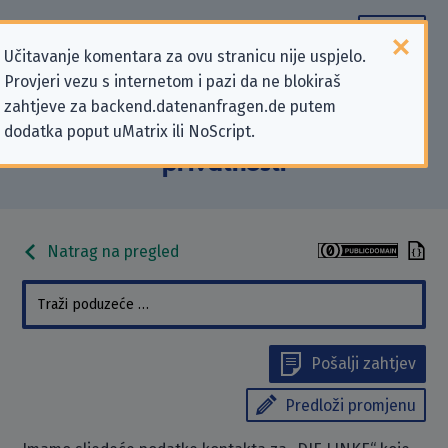
Učitavanje komentara za ovu stranicu nije uspjelo.
Provjeri vezu s internetom i pazi da ne blokiraš
Podaci kontakta „DIE LINKE” koji se
zahtjeve za backend.datenanfragen.de putem
dodatka poput uMatrix ili NoScript.
odnose na zahtjeve za zaštitu
privatnosti
Natrag na pregled
Pošalji zahtjev
Predloži promjenu