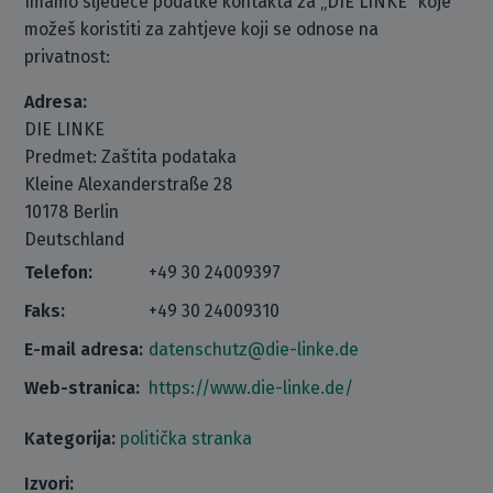
Imamo sljedeće podatke kontakta za „DIE LINKE“ koje
možeš koristiti za zahtjeve koji se odnose na
privatnost:
Adresa:
DIE LINKE
Predmet: Zaštita podataka
Kleine Alexanderstraße 28
10178 Berlin
Deutschland
Telefon:
+49 30 24009397
Faks:
+49 30 24009310
E-mail adresa:
datenschutz@die-linke.de
Web-stranica:
https://www.die-linke.de/
Kategorija:
politička stranka
Izvori: