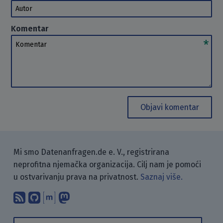
Autor
Komentar
Komentar
Objavi komentar
Mi smo Datenanfragen.de e. V., registrirana
neprofitna njemačka organizacija. Cilj nam je pomoći
u ostvarivanju prava na privatnost.
Saznaj više.
Pretplati se na naš blog koristeći RSS
Pronađi nas na GitHubu.
Raspravljaj s nama putem Matr
Prati nas na Mastodonu.