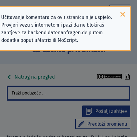
Učitavanje komentara za ovu stranicu nije uspjelo.
Provjeri vezu s internetom i pazi da ne blokiraš
Podaci kontakta „DHL Hub Leipzig
zahtjeve za backend.datenanfragen.de putem
dodatka poput uMatrix ili NoScript.
GmbH” koji se odnose na zahtjeve
za zaštitu privatnosti
Natrag na pregled
Pošalji zahtjev
Predloži promjenu