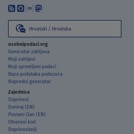
Pretplati se na naš blog koristeći RSS
Pronađi nas na GitHubu.
Raspravljaj s nama putem Matr
Prati nas na Mastodonu.
Hrvatski / Hrvatska
osobnipodaci.org
Generator zahtjeva
Moji zahtjevi
Moji spremljeni podaci
Baza podataka poduzeća
Napredni generator
Zajednica
Doprinesi
Doniraj (EN)
Postani član (EN)
Otvoreni kod
Doprinositelji