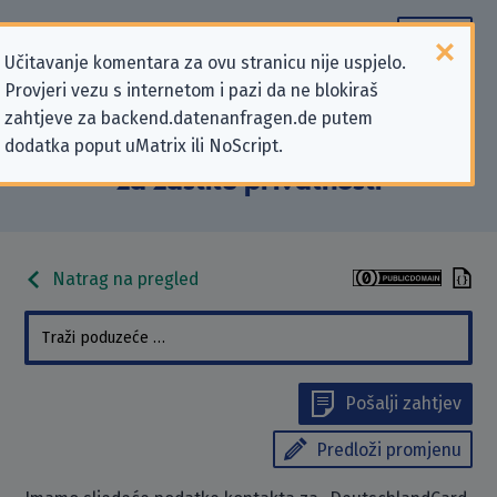
Učitavanje komentara za ovu stranicu nije uspjelo.
Provjeri vezu s internetom i pazi da ne blokiraš
Podaci kontakta „DeutschlandCard
zahtjeve za backend.datenanfragen.de putem
dodatka poput uMatrix ili NoScript.
GmbH” koji se odnose na zahtjeve
za zaštitu privatnosti
Natrag na pregled
Pošalji zahtjev
Predloži promjenu