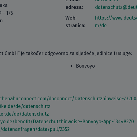
taka
adresa:
datenschutz@deu
 - 175
Web-
https://www.deut
in
stranica:
m/de
 GmbH” je također odgovorno za sljedeće jedinice i usluge:
Bonvoyo
schebahnconnect.com/dbconnect/Datenschutzhinweise-73200
bike.de/de/datenschutz
ster.de/de/datenschutz
oyo.de/benefit/Datenschutzhinweise-Bonvoyo-App-13448270
m/datenanfragen/data/pull/2352