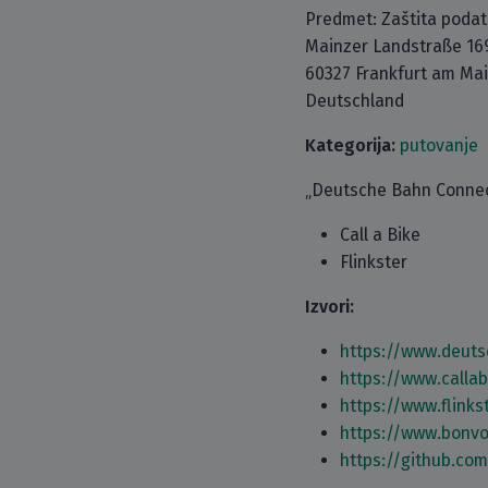
Predmet: Zaštita poda
Mainzer Landstraße 169
60327 Frankfurt am Ma
Deutschland
Kategorija:
putovanje
„Deutsche Bahn Connect
Call a Bike
Flinkster
Izvori:
https://www.deut
https://www.calla
https://www.flink
https://www.bonv
https://github.co