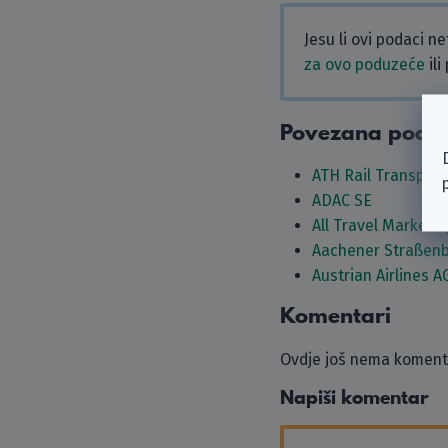
Jesu li ovi podaci n
za ovo poduzeće
ili
Povezana podu
ATH Rail Transpor
ADAC SE
All Travel Market
Aachener Straßenb
Austrian Airlines A
Komentari
Ovdje još nema komenta
Napiši komentar