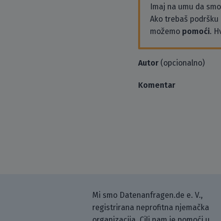
Imaj na umu da sm
Ako trebaš podršku i
možemo
pomoći
. H
Autor
(opcionalno)
Komentar
Mi smo Datenanfragen.de e. V.,
registrirana neprofitna njemačka
organizacija. Cilj nam je pomoći u