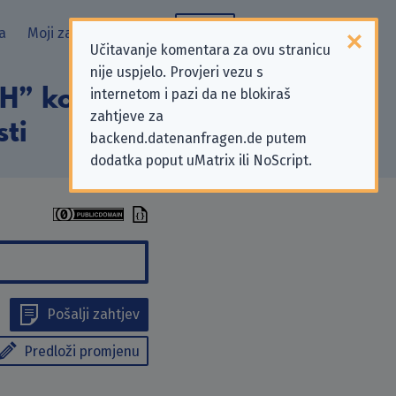
a
Moji zahtjevi
Blog
Učitavanje komentara za ovu stranicu
nije uspjelo. Provjeri vezu s
” koji se odnose
internetom i pazi da ne blokiraš
zahtjeve za
sti
backend.datenanfragen.de putem
dodatka poput uMatrix ili NoScript.
Pošalji zahtjev
Predloži promjenu