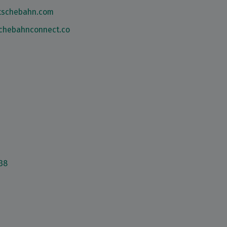
tschebahn.com
schebahnconnect.co
38