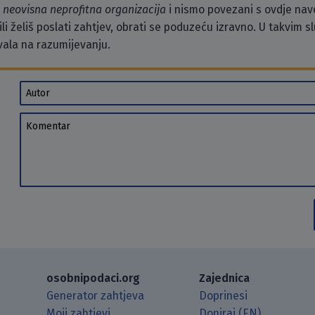
o
neovisna neprofitna organizacija
i nismo povezani s ovdje na
li želiš poslati zahtjev, obrati se poduzeću izravno. U takvim 
vala na razumijevanju.
Autor
Komentar
osobnipodaci.org
Zajednica
Generator zahtjeva
Doprinesi
Moji zahtjevi
Doniraj (EN)