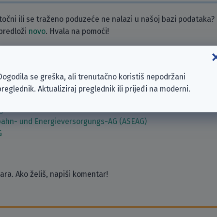
etočni ili se traženo poduzeće ne nalazi u našoj bazi podataka?
 predloži
novo
. Hvala na pomoći!
zeća
Dogodila se greška, ali trenutačno koristiš nepodržani
t Beteiligungsgesellschaft Deutschland GmbH
preglednik. Aktualiziraj preglednik ili prijeđi na moderni.
ing GmbH
ahn- und Energieversorgungs-AG (ASEAG)
G
ra. Ako želiš, napiši komentar!