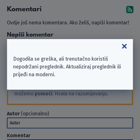
Komentari
Pr
Ovdje još nema komentara. Ako želiš, napiši komentar!
Napiši komentar
Imaj na umu da smo
neovisna neprofitna
Dogodila se greška, ali trenutačno koristiš
organizacija
i nismo povezani s ovdje navedenim
nepodržani preglednik. Aktualiziraj preglednik ili
poduzećem.
prijeđi na moderni.
Ako trebaš podršku ili želiš poslati zahtjev, obrati
se poduzeću izravno. U takvim slučajevima ne
možemo
pomoći
. Hvala na razumijevanju.
Autor
(opcionalno)
Autor
Komentar