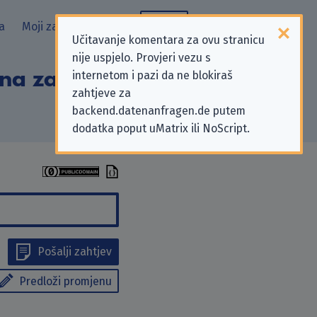
a
Moji zahtjevi
Blog
Učitavanje komentara za ovu stranicu
nije uspjelo. Provjeri vezu s
na zahtjeve za
internetom i pazi da ne blokiraš
zahtjeve za
backend.datenanfragen.de putem
dodatka poput uMatrix ili NoScript.
Pošalji zahtjev
Predloži promjenu