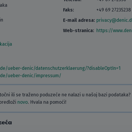
taka
Faks:
+49 69 27235238
in
E-mail adresa:
privacy@denic.d
Web-stranica:
https://www.den
kacija
.de/ueber-denic/datenschutzerklaerung/?disableOptIn=1
.de/ueber-denic/impressum/
etočni ili se traženo poduzeće ne nalazi u našoj bazi podataka?
 predloži
novo
. Hvala na pomoći!
zeća