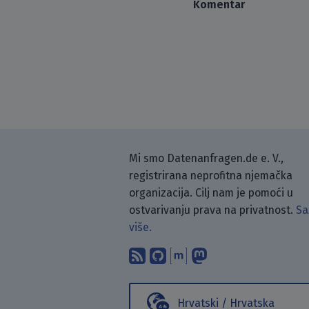
Komentar
Mi smo Datenanfragen.de e. V.,
registrirana neprofitna njemačka
organizacija. Cilj nam je pomoći u
ostvarivanju prava na privatnost.
Sa
više.
Pretplati se na naš blo
Pronađi nas na Git
Raspravljaj s n
Prati nas na
Hrvatski / Hrvatska