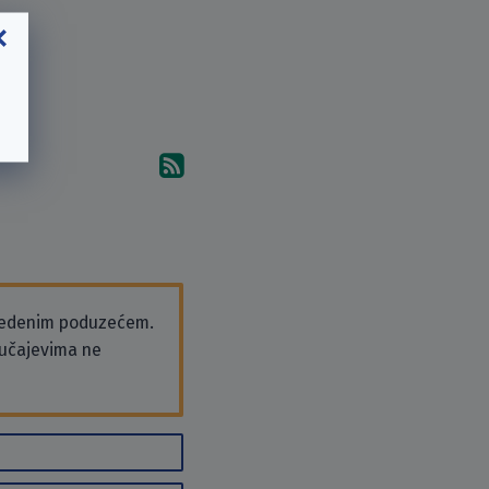
Pretplati se na komentare 
vedenim poduzećem.
slučajevima ne