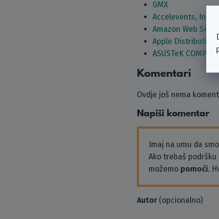
GMX
Accelevents, Inc.
Amazon Web Servi
Apple Distribution 
ASUSTeK COMPUTE
Komentari
Ovdje još nema komenta
Napiši komentar
Imaj na umu da sm
Ako trebaš podršku i
možemo
pomoći
. H
Autor
(opcionalno)