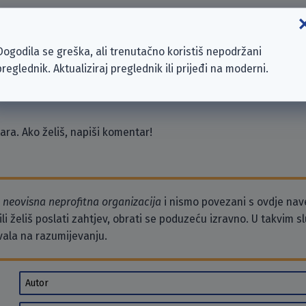
ces EMEA SARL
Dogodila se greška, ali trenutačno koristiš nepodržani
International Ltd.
preglednik. Aktualiziraj preglednik ili prijeđi na moderni.
R INC.
ra. Ako želiš, napiši komentar!
o
neovisna neprofitna organizacija
i nismo povezani s ovdje na
li želiš poslati zahtjev, obrati se poduzeću izravno. U takvim 
vala na razumijevanju.
Autor