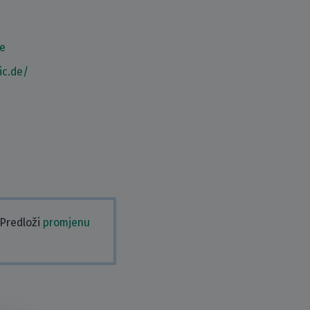
e
ic.de/
 Predloži
promjenu