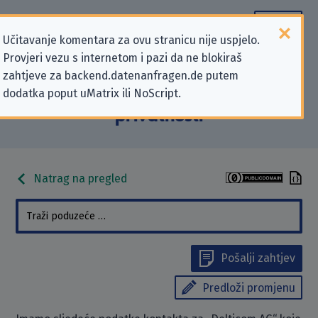
Učitavanje komentara za ovu stranicu nije uspjelo.
Provjeri vezu s internetom i pazi da ne blokiraš
Podaci kontakta „Delticom AG” koji
zahtjeve za backend.datenanfragen.de putem
dodatka poput uMatrix ili NoScript.
se odnose na zahtjeve za zaštitu
privatnosti
Natrag na pregled
Pošalji zahtjev
Predloži promjenu