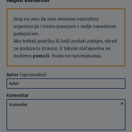
Napiši komentar
Imaj na umu da smo
neovisna neprofitna
organizacija
i nismo povezani s ovdje navedenim
poduzećem.
Ako trebaš podršku ili želiš poslati zahtjev, obrati
se poduzeću izravno. U takvim slučajevima ne
možemo
pomoći
. Hvala na razumijevanju.
Autor
(opcionalno)
Autor
Komentar
Komentar