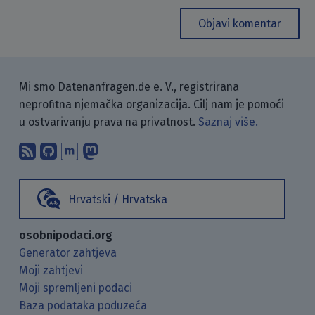
Objavi komentar
Mi smo Datenanfragen.de e. V., registrirana
neprofitna njemačka organizacija. Cilj nam je pomoći
u ostvarivanju prava na privatnost.
Saznaj više.
Pretplati se na naš blog koristeći RSS
Pronađi nas na GitHubu.
Raspravljaj s nama putem Matr
Prati nas na Mastodonu.
Hrvatski / Hrvatska
osobnipodaci.org
Generator zahtjeva
Moji zahtjevi
Moji spremljeni podaci
Baza podataka poduzeća