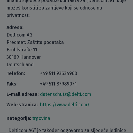
Imamo sljedeće podatke kontakta za „Delticom AG“ koje
možeš koristiti za zahtjeve koji se odnose na
privatnost:
Adresa:
Delticom AG
Predmet: Zaštita podataka
Brühlstraße 11
30169 Hannover
Deutschland
Telefon:
+49 511 93634960
Faks:
+49 511 87989071
E-mail adresa:
datenschutz@delti.com
Web-stranica:
https://www.delti.com/
Kategorija:
trgovina
„Delticom AG” je također odgovorno za sljedeće jedinice