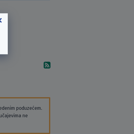
Pretplati se na komentare 
vedenim poduzećem.
slučajevima ne