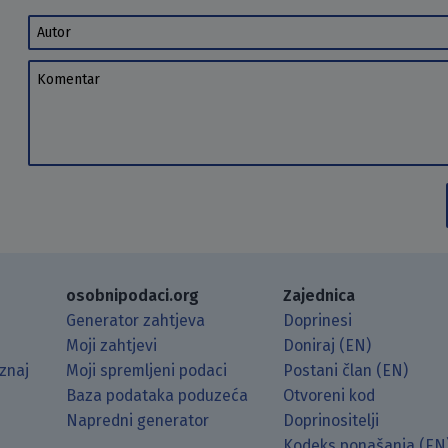
Autor
Komentar
osobnipodaci.org
Zajednica
Generator zahtjeva
Doprinesi
Moji zahtjevi
Doniraj (EN)
znaj
Moji spremljeni podaci
Postani član (EN)
Baza podataka poduzeća
Otvoreni kod
Napredni generator
Doprinositelji
g koristeći RSS čitač.
Hubu.
ama putem Matrixa.
 Mastodonu.
Kodeks ponašanja (EN