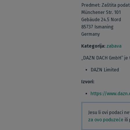
Predmet: Zaštita poda
Münchener Str. 101
Gebäude 24.5 Nord
85737 Ismaning
Germany
Kategorija:
zabava
„DAZN DACH GmbH” je ta
DAZN Limited
Izvori:
https://www.dazn.
Jesu li ovi podaci n
za ovo poduzeće
ili