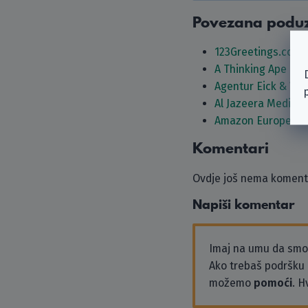
Povezana podu
123Greetings.com I
A Thinking Ape Ent
Agentur Eick & We
Al Jazeera Media 
Amazon Europe Co
Komentari
Ovdje još nema komenta
Napiši komentar
Imaj na umu da sm
Ako trebaš podršku i
možemo
pomoći
. H