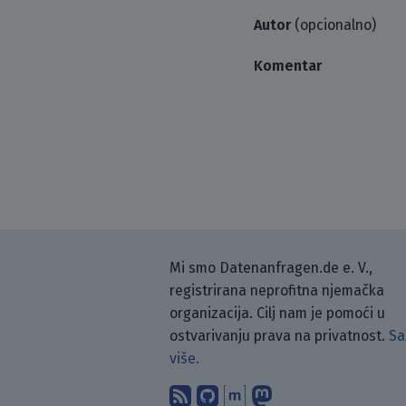
Autor
(opcionalno)
Komentar
Mi smo Datenanfragen.de e. V.,
registrirana neprofitna njemačka
organizacija. Cilj nam je pomoći u
ostvarivanju prava na privatnost.
Sa
više.
Pretplati se na naš blo
Pronađi nas na Git
Raspravljaj s n
Prati nas na