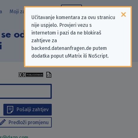
a
Moji zahtjevi
Blog
Učitavanje komentara za ovu stranicu
nije uspjelo. Provjeri vezu s
se odnose na
internetom i pazi da ne blokiraš
zahtjeve za
i
backend.datenanfragen.de putem
dodatka poput uMatrix ili NoScript.
Pošalji zahtjev
Predloži promjenu
hts@dazn.com