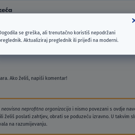
zeća
nc.
ertainment Ltd.
Dogodila se greška, ali trenutačno koristiš nepodržani
ber | Burkhard Eick & Gregor Weber GbR
preglednik. Aktualiziraj preglednik ili prijeđi na moderni.
Network
re SARL
ra. Ako želiš, napiši komentar!
o
neovisna neprofitna organizacija
i nismo povezani s ovdje na
li želiš poslati zahtjev, obrati se poduzeću izravno. U takvim 
vala na razumijevanju.