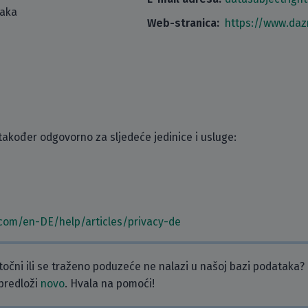
taka
Web-stranica:
https://www.da
kođer odgovorno za sljedeće jedinice i usluge:
com/en-DE/help/articles/privacy-de
etočni ili se traženo poduzeće ne nalazi u našoj bazi podataka?
 predloži
novo
. Hvala na pomoći!