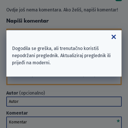
Ovdje još nema komentara. Ako želiš, napiši komentar!
Napiši komentar
Imaj na umu da smo
neovisna neprofitna
organizacija
i nismo povezani s ovdje navedenim
Dogodila se greška, ali trenutačno koristiš
poduzećem.
nepodržani preglednik. Aktualiziraj preglednik ili
Ako trebaš podršku ili želiš poslati zahtjev, obrati
prijeđi na moderni.
se poduzeću izravno. U takvim slučajevima ne
možemo
pomoći
. Hvala na razumijevanju.
Autor
(opcionalno)
Autor
Komentar
Komentar