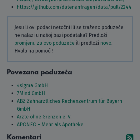
https://github.com/datenanfragen/data/pull/2244
Jesu li ovi podaci netočni ili se traženo poduzeće
ne nalazi u našoj bazi podataka? Predloži
promjenu za ovo poduzeće
ili predloži
novo
.
Hvala na pomoći!
Povezana poduzeća
4sigma GmbH
7Mind GmbH
ABZ Zahnärztliches Rechenzentrum für Bayern
GmbH
Ärzte ohne Grenzen e. V.
APONEO – Mehr als Apotheke
Komentari
Pr