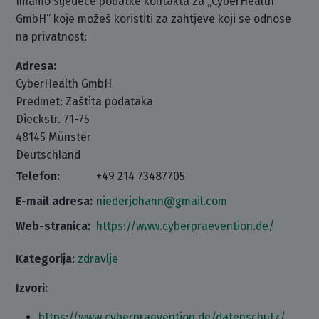
Imamo sljedeće podatke kontakta za „CyberHealth
GmbH“ koje možeš koristiti za zahtjeve koji se odnose
na privatnost:
Adresa:
CyberHealth GmbH
Predmet: Zaštita podataka
Dieckstr. 71-75
48145 Münster
Deutschland
Telefon:
+49 214 73487705
E-mail adresa:
niederjohann@gmail.com
Web-stranica:
https://www.cyberpraevention.de/
Kategorija:
zdravlje
Izvori:
https://www.cyberpraevention.de/datenschutz/