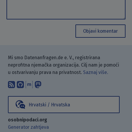
Objavi komentar
Mi smo Datenanfragen.de e. V., registrirana
neprofitna njemačka organizacija. Cilj nam je pomoći
u ostvarivanju prava na privatnost.
Saznaj više.
Pretplati se na naš blog koristeći RSS
Pronađi nas na GitHubu.
Raspravljaj s nama putem Matr
Prati nas na Mastodonu.
Hrvatski / Hrvatska
osobnipodaci.org
Generator zahtjeva