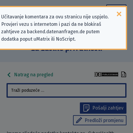
Učitavanje komentara za ovu stranicu nije uspjelo.
Provjeri vezu s internetom i pazi da ne blokiraš
Podaci kontakta „CyberHealth
zahtjeve za backend.datenanfragen.de putem
dodatka poput uMatrix ili NoScript.
GmbH” koji se odnose na zahtjeve
za zaštitu privatnosti
Natrag na pregled
Pošalji zahtjev
Predloži promjenu