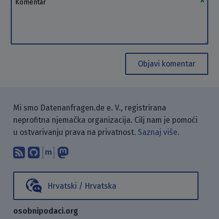
Objavi komentar
Mi smo Datenanfragen.de e. V., registrirana
neprofitna njemačka organizacija. Cilj nam je pomoći
u ostvarivanju prava na privatnost.
Saznaj više.
Pretplati se na naš blog koristeći RSS
Pronađi nas na GitHubu.
Raspravljaj s nama putem Matr
Prati nas na Mastodonu.
Hrvatski / Hrvatska
osobnipodaci.org