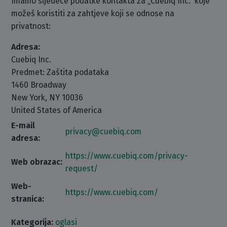
Imamo sljedeće podatke kontakta za „Cuebiq Inc.“ koje
možeš koristiti za zahtjeve koji se odnose na
privatnost:
Adresa:
Cuebiq Inc.
Predmet: Zaštita podataka
1460 Broadway
New York, NY 10036
United States of America
E-mail
privacy@cuebiq.com
adresa:
https://www.cuebiq.com/privacy-
Web obrazac:
request/
Web-
https://www.cuebiq.com/
stranica:
Kategorija:
oglasi