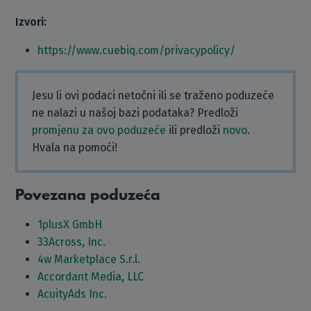
Izvori:
https://www.cuebiq.com/privacypolicy/
Jesu li ovi podaci netočni ili se traženo poduzeće
ne nalazi u našoj bazi podataka? Predloži
promjenu za ovo poduzeće
ili predloži
novo
.
Hvala na pomoći!
Povezana poduzeća
1plusX GmbH
33Across, Inc.
4w Marketplace S.r.l.
Accordant Media, LLC
AcuityAds Inc.