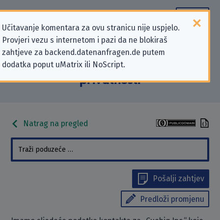
Učitavanje komentara za ovu stranicu nije uspjelo.
Provjeri vezu s internetom i pazi da ne blokiraš
Podaci kontakta „Cuebiq Inc.” koji
zahtjeve za backend.datenanfragen.de putem
dodatka poput uMatrix ili NoScript.
se odnose na zahtjeve za zaštitu
privatnosti
Natrag na pregled
Pošalji zahtjev
Predloži promjenu