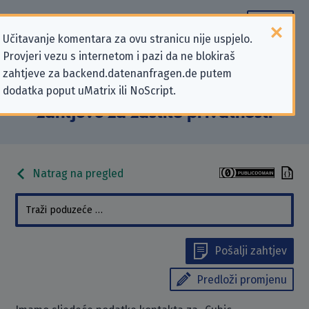
Učitavanje komentara za ovu stranicu nije uspjelo.
Provjeri vezu s internetom i pazi da ne blokiraš
Podaci kontakta „Cubic
zahtjeve za backend.datenanfragen.de putem
dodatka poput uMatrix ili NoScript.
Corporation” koji se odnose na
zahtjeve za zaštitu privatnosti
Natrag na pregled
Pošalji zahtjev
Predloži promjenu