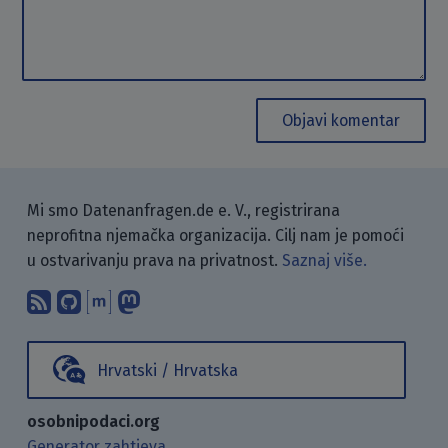
Objavi komentar
Mi smo Datenanfragen.de e. V., registrirana
neprofitna njemačka organizacija. Cilj nam je pomoći
u ostvarivanju prava na privatnost.
Saznaj više.
Pretplati se na naš blog koristeći RSS
Pronađi nas na GitHubu.
Raspravljaj s nama putem Matr
Prati nas na Mastodonu.
Hrvatski / Hrvatska
osobnipodaci.org
Generator zahtjeva