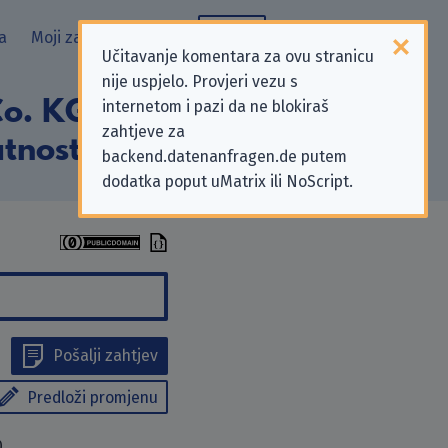
a
Moji zahtjevi
Blog
Učitavanje komentara za ovu stranicu
nije uspjelo. Provjeri vezu s
. KG” koji se
internetom i pazi da ne blokiraš
zahtjeve za
tnosti
backend.datenanfragen.de putem
dodatka poput uMatrix ili NoScript.
Pošalji zahtjev
Predloži promjenu
0