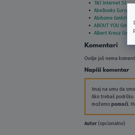
1&1 Internet SE
AbeBooks Europe
Abihome GmbH
ABOUT YOU GmbH
Albert Kreuz GmbH
Komentari
Ovdje još nema komenta
Napiši komentar
Imaj na umu da sm
Ako trebaš podršku i
možemo
pomoći
. H
Autor
(opcionalno)