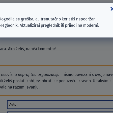
 GmbH
Dogodila se greška, ali trenutačno koristiš nepodržani
preglednik. Aktualiziraj preglednik ili prijeđi na moderni.
ra. Ako želiš, napiši komentar!
o
neovisna neprofitna organizacija
i nismo povezani s ovdje na
li želiš poslati zahtjev, obrati se poduzeću izravno. U takvim 
vala na razumijevanju.
Autor