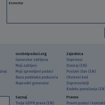
Komentar
osobnipodaci.org
Zajednica
Generator zahtjeva
Doprinesi
Moji zahtjevi
Doniraj (EN)
znaj
Moji spremljeni podaci
Postani član (EN)
Baza podataka poduzeća
Otvoreni kod
Napredni generator
Doprinositelji
g koristeći RSS čitač.
Hubu.
ama putem Matrixa.
 Mastodonu.
Kodeks ponašanja (EN
Saznaj
Pravno
Tvoja GDPR prava (EN)
Pravni podaci i kontak