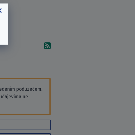
Pretplati se na komentare 
vedenim poduzećem.
slučajevima ne