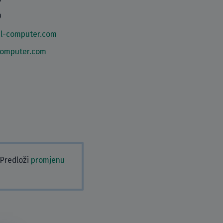
9
l-computer.com
computer.com
 Predloži
promjenu