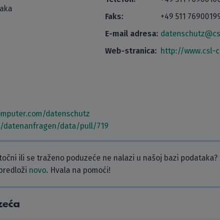
taka
Faks:
+49 511 7690019
E-mail adresa:
datenschutz@cs
Web-stranica:
http://www.csl-
omputer.com/datenschutz
m/datenanfragen/data/pull/719
etočni ili se traženo poduzeće ne nalazi u našoj bazi podataka?
 predloži
novo
. Hvala na pomoći!
zeća