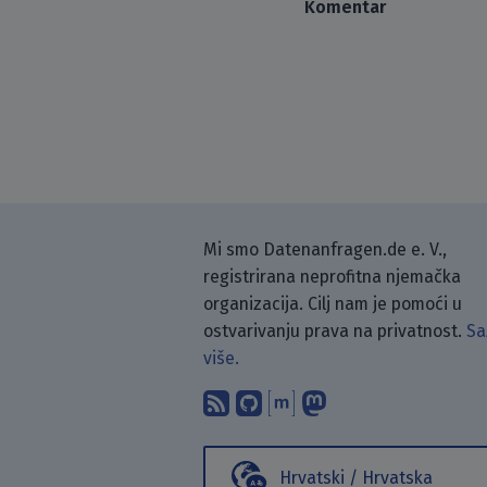
Komentar
Mi smo Datenanfragen.de e. V.,
registrirana neprofitna njemačka
organizacija. Cilj nam je pomoći u
ostvarivanju prava na privatnost.
Sa
više.
Pretplati se na naš blo
Pronađi nas na Git
Raspravljaj s n
Prati nas na
Hrvatski / Hrvatska