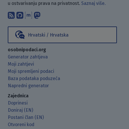
u ostvarivanju prava na privatnost.
Saznaj više.
Pretplati se na naš blog koristeći RSS
Pronađi nas na GitHubu.
Raspravljaj s nama putem Matr
Prati nas na Mastodonu.
Hrvatski / Hrvatska
osobnipodaci.org
Generator zahtjeva
Moji zahtjevi
Moji spremljeni podaci
Baza podataka poduzeća
Napredni generator
Zajednica
Doprinesi
Doniraj (EN)
Postani član (EN)
Otvoreni kod