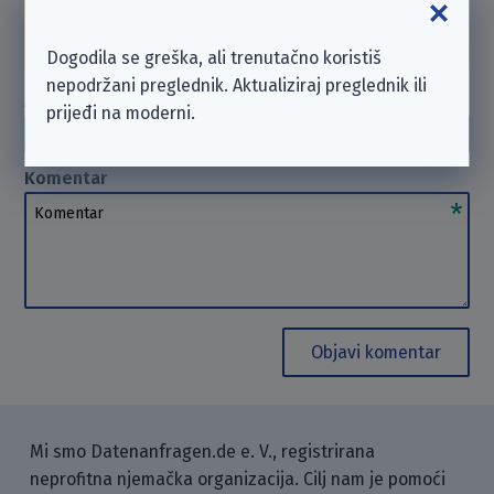
se poduzeću izravno. U takvim slučajevima ne
možemo
pomoći
. Hvala na razumijevanju.
Dogodila se greška, ali trenutačno koristiš
nepodržani preglednik. Aktualiziraj preglednik ili
Autor
(opcionalno)
prijeđi na moderni.
Autor
Komentar
Komentar
Objavi komentar
Mi smo Datenanfragen.de e. V., registrirana
neprofitna njemačka organizacija. Cilj nam je pomoći