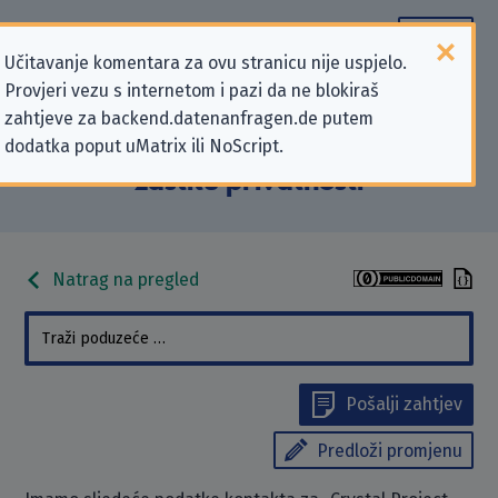
Učitavanje komentara za ovu stranicu nije uspjelo.
Provjeri vezu s internetom i pazi da ne blokiraš
Podaci kontakta „Crystal Project,
zahtjeve za backend.datenanfragen.de putem
dodatka poput uMatrix ili NoScript.
Inc.” koji se odnose na zahtjeve za
zaštitu privatnosti
Natrag na pregled
Pošalji zahtjev
Predloži promjenu