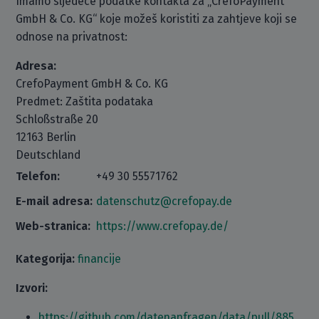
Imamo sljedeće podatke kontakta za „CrefoPayment
GmbH & Co. KG“ koje možeš koristiti za zahtjeve koji se
odnose na privatnost:
Adresa:
CrefoPayment GmbH & Co. KG
Predmet: Zaštita podataka
Schloßstraße 20
12163 Berlin
Deutschland
Telefon:
+49 30 55571762
E-mail adresa:
datenschutz@crefopay.de
Web-stranica:
https://www.crefopay.de/
Kategorija:
financije
Izvori:
https://github.com/datenanfragen/data/pull/885