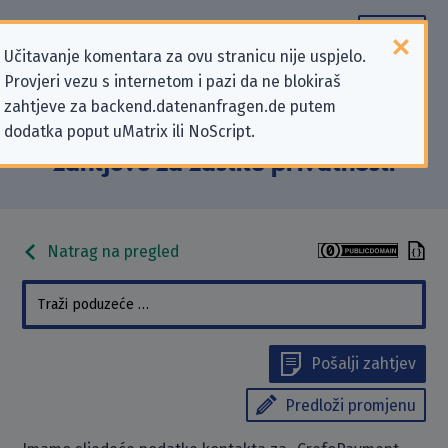
Učitavanje komentara za ovu stranicu nije uspjelo.
Provjeri vezu s internetom i pazi da ne blokiraš
Podaci kontakta „CrefoPayment
zahtjeve za backend.datenanfragen.de putem
dodatka poput uMatrix ili NoScript.
GmbH & Co. KG” koji se odnose na
zahtjeve za zaštitu privatnosti
Natrag na pregled
Pošalji zahtjev
Predloži promjenu