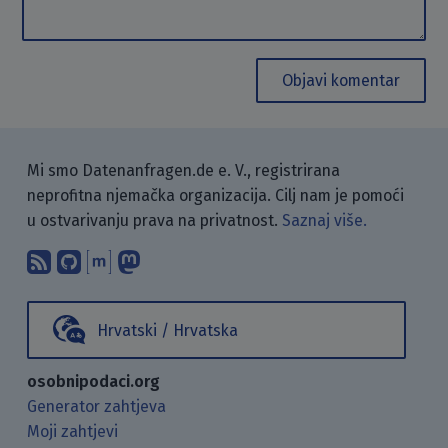
Objavi komentar
Mi smo Datenanfragen.de e. V., registrirana
neprofitna njemačka organizacija. Cilj nam je pomoći
u ostvarivanju prava na privatnost.
Saznaj više.
Pretplati se na naš blog koristeći RSS
Pronađi nas na GitHubu.
Raspravljaj s nama putem Matr
Prati nas na Mastodonu.
Hrvatski / Hrvatska
osobnipodaci.org
Generator zahtjeva
Moji zahtjevi