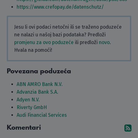
https://www.crefopay.de/datenschutz/
Jesu li ovi podaci netočni ili se traženo poduzeće
ne nalazi u našoj bazi podataka? Predloži
promjenu za ovo poduzeće
ili predloži
novo
.
Hvala na pomoći!
Povezana poduzeća
ABN AMRO Bank N.V.
Advanzia Bank S.A.
Adyen N.V.
Riverty GmbH
Audi Financial Services
Komentari
Pr