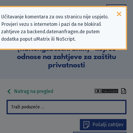
Učitavanje komentara za ovu stranicu nije uspjelo.
Provjeri vezu s internetom i pazi da ne blokiraš
Podaci kontakta „Corona
zahtjeve za backend.datenanfragen.de putem
dodatka poput uMatrix ili NoScript.
Schnelltest Hamburg UG
(haftungsbeschränkt)” koji se
odnose na zahtjeve za zaštitu
privatnosti
Natrag na pregled
Pošalji zahtjev