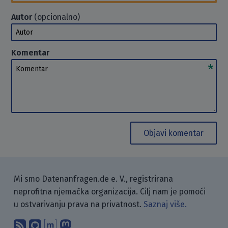
Autor
(opcionalno)
Autor
Komentar
Komentar
Objavi komentar
Mi smo Datenanfragen.de e. V., registrirana
neprofitna njemačka organizacija. Cilj nam je pomoći
u ostvarivanju prava na privatnost.
Saznaj više.
Pretplati se na naš blog koristeći RSS
Pronađi nas na GitHubu.
Raspravljaj s nama putem Matr
Prati nas na Mastodonu.