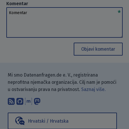
Komentar
Komentar
Objavi komentar
Mi smo Datenanfragen.de e. V., registrirana
neprofitna njemačka organizacija. Cilj nam je pomoći
u ostvarivanju prava na privatnost.
Saznaj više.
Pretplati se na naš blog koristeći RSS
Pronađi nas na GitHubu.
Raspravljaj s nama putem Matr
Prati nas na Mastodonu.
Hrvatski / Hrvatska