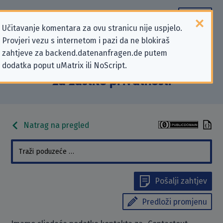
Učitavanje komentara za ovu stranicu nije uspjelo.
Provjeri vezu s internetom i pazi da ne blokiraš
Podaci kontakta „Contactout
zahtjeve za backend.datenanfragen.de putem
dodatka poput uMatrix ili NoScript.
Limited” koji se odnose na zahtjeve
za zaštitu privatnosti
Natrag na pregled
Pošalji zahtjev
Predloži promjenu