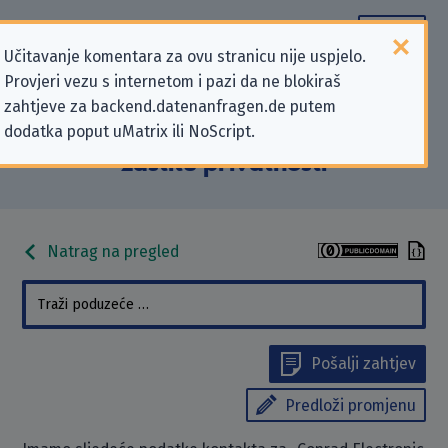
Učitavanje komentara za ovu stranicu nije uspjelo.
Provjeri vezu s internetom i pazi da ne blokiraš
Podaci kontakta „Conrad Electronic
zahtjeve za backend.datenanfragen.de putem
dodatka poput uMatrix ili NoScript.
SE” koji se odnose na zahtjeve za
zaštitu privatnosti
Natrag na pregled
Pošalji zahtjev
Predloži promjenu