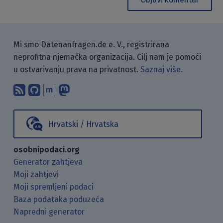
Mi smo Datenanfragen.de e. V., registrirana
neprofitna njemačka organizacija. Cilj nam je pomoći
u ostvarivanju prava na privatnost.
Saznaj više.
Pretplati se na naš blog koristeći RSS
Pronađi nas na GitHubu.
Raspravljaj s nama putem Matr
Prati nas na Mastodonu.
Hrvatski / Hrvatska
osobnipodaci.org
Generator zahtjeva
Moji zahtjevi
Moji spremljeni podaci
Baza podataka poduzeća
Napredni generator