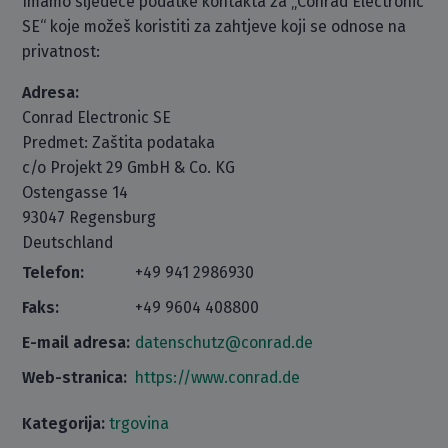
Imamo sljedeće podatke kontakta za „Conrad Electronic
SE“ koje možeš koristiti za zahtjeve koji se odnose na
privatnost:
Adresa:
Conrad Electronic SE
Predmet: Zaštita podataka
c/o Projekt 29 GmbH & Co. KG
Ostengasse 14
93047 Regensburg
Deutschland
Telefon:
+49 941 2986930
Faks:
+49 9604 408800
E-mail adresa:
datenschutz@conrad.de
Web-stranica:
https://www.conrad.de
Kategorija:
trgovina