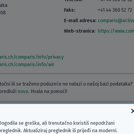
taka
Faks:
+41 44 360 52 72
108
E-mail adresa:
comparis@active
Web-stranica:
https://www.com
ris.ch/comparis/info/privacy
ris.ch/comparis/info/wir
etočni ili se traženo poduzeće ne nalazi u našoj bazi podataka?
 predloži
novo
. Hvala na pomoći!
Dogodila se greška, ali trenutačno koristiš nepodržani
ra. Ako želiš, napiši komentar!
preglednik. Aktualiziraj preglednik ili prijeđi na moderni.