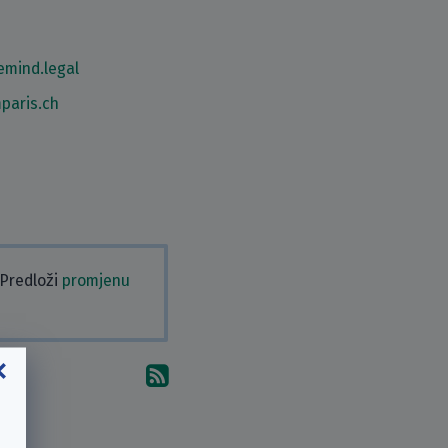
mind.legal
paris.ch
 Predloži
promjenu
Pretplati se na komentare 