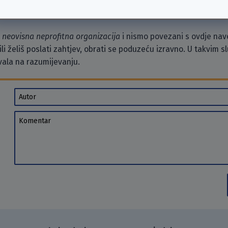
o
neovisna neprofitna organizacija
i nismo povezani s ovdje na
li želiš poslati zahtjev, obrati se poduzeću izravno. U takvim 
vala na razumijevanju.
Autor
Komentar