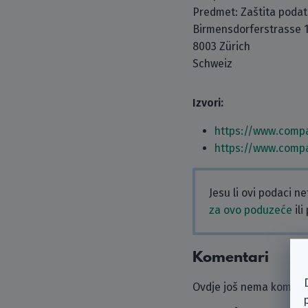
Predmet: Zaštita poda
Birmensdorferstrasse 
8003 Zürich
Schweiz
Izvori:
https://www.compa
https://www.compa
Jesu li ovi podaci n
za ovo poduzeće
ili
Komentari
Ovdje još nema komenta