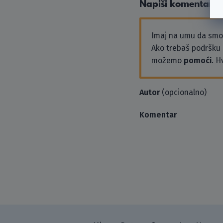
Napiši komentar
Imaj na umu da sm
Ako trebaš podršku i
možemo
pomoći
. H
Autor
(opcionalno)
Komentar