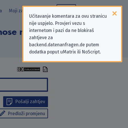
a
Moji zahtjevi
Blog
Učitavanje komentara za ovu stranicu
nije uspjelo. Provjeri vezu s
nose na zahtjeve
internetom i pazi da ne blokiraš
zahtjeve za
backend.datenanfragen.de putem
dodatka poput uMatrix ili NoScript.
Pošalji zahtjev
Predloži promjenu