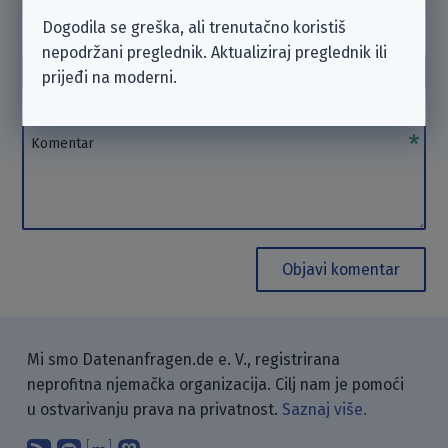
Dogodila se greška, ali trenutačno koristiš
Autor
(opcionalno)
nepodržani preglednik. Aktualiziraj preglednik ili
Autor
prijeđi na moderni.
Komentar
Komentar
Objavi komentar
Mi smo Datenanfragen.de e. V., registrirana
neprofitna njemačka organizacija. Cilj nam je pomoći
u ostvarivanju prava na privatnost.
Saznaj više.
Pretplati se na naš blog koristeći RSS
Pronađi nas na GitHubu.
Raspravljaj s nama putem Matr
Prati nas na Mastodonu.