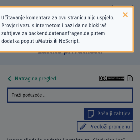
Učitavanje komentara za ovu stranicu nije uspjelo.
Provjeri vezu s internetom i pazi da ne blokiraš
Podaci kontakta „Clockwise Inc”
zahtjeve za backend.datenanfragen.de putem
dodatka poput uMatrix ili NoScript.
koji se odnose na zahtjeve za
zaštitu privatnosti
Natrag na pregled
Pošalji zahtjev
Predloži promjenu