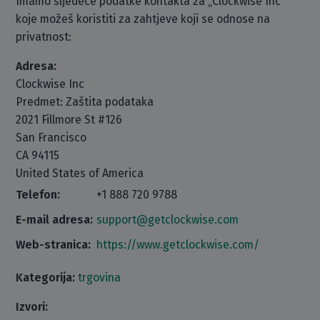
Imamo sljedeće podatke kontakta za „Clockwise Inc“
koje možeš koristiti za zahtjeve koji se odnose na
privatnost:
Adresa:
Clockwise Inc
Predmet: Zaštita podataka
2021 Fillmore St #126
San Francisco
CA 94115
United States of America
Telefon:
+1 888 720 9788
E-mail adresa:
support@getclockwise.com
Web-stranica:
https://www.getclockwise.com/
Kategorija:
trgovina
Izvori: