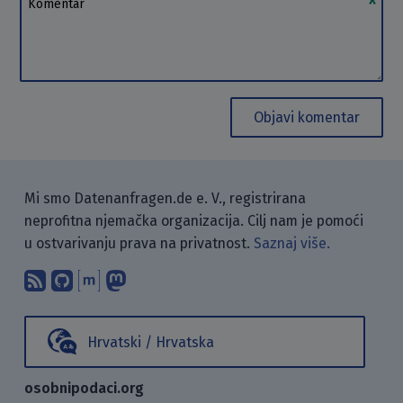
Objavi komentar
Mi smo Datenanfragen.de e. V., registrirana
neprofitna njemačka organizacija. Cilj nam je pomoći
u ostvarivanju prava na privatnost.
Saznaj više.
Pretplati se na naš blog koristeći RSS
Pronađi nas na GitHubu.
Raspravljaj s nama putem Matr
Prati nas na Mastodonu.
Hrvatski / Hrvatska
osobnipodaci.org