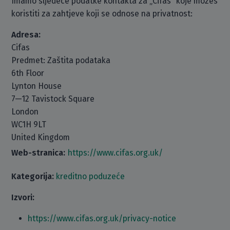
Imamo sljedeće podatke kontakta za „Cifas“ koje možeš
koristiti za zahtjeve koji se odnose na privatnost:
Adresa:
Cifas
Predmet: Zaštita podataka
6th Floor
Lynton House
7—12 Tavistock Square
London
WC1H 9LT
United Kingdom
Web-stranica:
https://www.cifas.org.uk/
Kategorija:
kreditno poduzeće
Izvori:
https://www.cifas.org.uk/privacy-notice