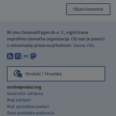
Objavi komentar
Mi smo Datenanfragen.de e. V., registrirana
neprofitna njemačka organizacija. Cilj nam je pomoći
u ostvarivanju prava na privatnost.
Saznaj više.
Pretplati se na naš blog koristeći RSS
Pronađi nas na GitHubu.
Raspravljaj s nama putem Matr
Prati nas na Mastodonu.
Hrvatski / Hrvatska
osobnipodaci.org
Generator zahtjeva
Moji zahtjevi
Moji spremljeni podaci
Baza podataka poduzeća