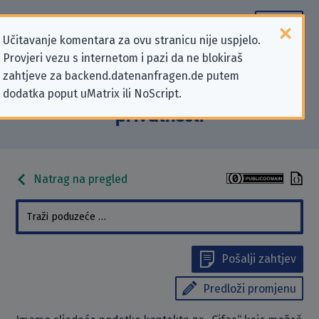
Učitavanje komentara za ovu stranicu nije uspjelo.
Provjeri vezu s internetom i pazi da ne blokiraš
Podaci kontakta „Cifas” koji se
zahtjeve za backend.datenanfragen.de putem
dodatka poput uMatrix ili NoScript.
odnose na zahtjeve za zaštitu
privatnosti
Natrag na pregled
Pošalji zahtjev
Predloži promjenu